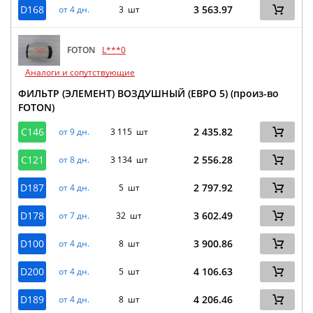
D168
3 563.97
от 4 дн.
3 шт
FOTON
L***0
Аналоги и сопутствующие
ФИЛЬТР (ЭЛЕМЕНТ) ВОЗДУШНЫЙ (ЕВРО 5) (произ-во
FOTON)
C146
2 435.82
от 9 дн.
3 115 шт
C121
2 556.28
от 8 дн.
3 134 шт
D187
2 797.92
от 4 дн.
5 шт
D178
3 602.49
от 7 дн.
32 шт
D100
3 900.86
от 4 дн.
8 шт
D200
4 106.63
от 4 дн.
5 шт
D189
4 206.46
от 4 дн.
8 шт