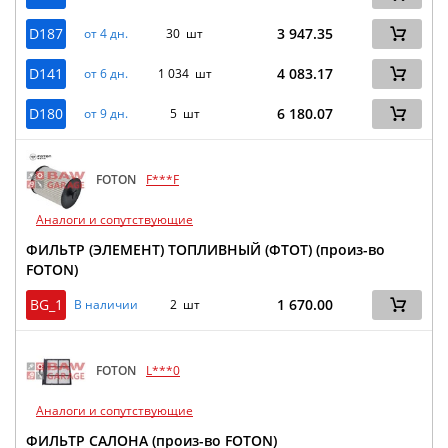
D187
3 947.35
от 4 дн.
30 шт
D141
4 083.17
от 6 дн.
1 034 шт
D180
6 180.07
от 9 дн.
5 шт
FOTON
F***F
Аналоги и сопутствующие
ФИЛЬТР (ЭЛЕМЕНТ) ТОПЛИВНЫЙ (ФТОТ) (произ-во
FOTON)
BG_1
1 670.00
В наличии
2 шт
FOTON
L***0
Аналоги и сопутствующие
ФИЛЬТР САЛОНА (произ-во FOTON)