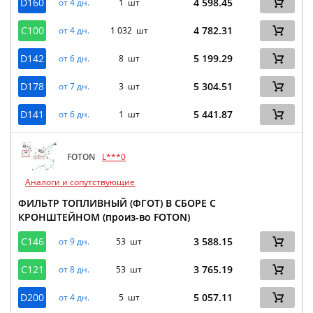
D160
4 598.45
от 4 дн.
1 шт
C100
4 782.31
от 4 дн.
1 032 шт
D142
5 199.29
от 6 дн.
8 шт
D178
5 304.51
от 7 дн.
3 шт
D141
5 441.87
от 6 дн.
1 шт
FOTON
L***0
Аналоги и сопутствующие
ФИЛЬТР ТОПЛИВНЫЙ (ФГОТ) В СБОРЕ С
КРОНШТЕЙНОМ (произ-во FOTON)
C146
3 588.15
от 9 дн.
53 шт
C121
3 765.19
от 8 дн.
53 шт
D200
5 057.11
от 4 дн.
5 шт