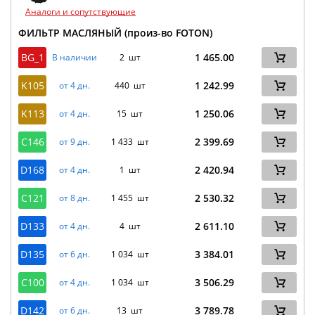
Аналоги и сопутствующие
ФИЛЬТР МАСЛЯНЫЙ (произ-во FOTON)
BG_1
1 465.00
В наличии
2 шт
K105
1 242.99
от 4 дн.
440 шт
K113
1 250.06
от 4 дн.
15 шт
C146
2 399.69
от 9 дн.
1 433 шт
D168
2 420.94
от 4 дн.
1 шт
C121
2 530.32
от 8 дн.
1 455 шт
D133
2 611.10
от 4 дн.
4 шт
D135
3 384.01
от 6 дн.
1 034 шт
C100
3 506.29
от 4 дн.
1 034 шт
D142
3 789.78
от 6 дн.
13 шт