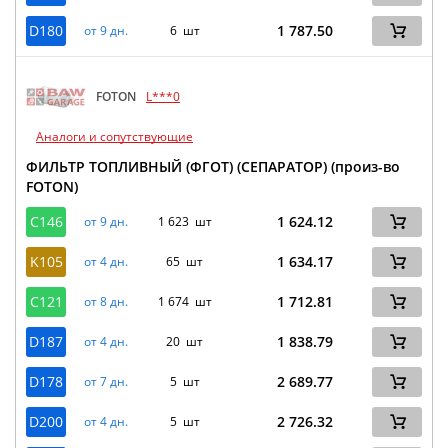
D180
1 787.50
от 9 дн.
6 шт
FOTON
L***0
Аналоги и сопутствующие
ФИЛЬТР ТОПЛИВНЫЙ (ФГОТ) (СЕПАРАТОР) (произ-во
FOTON)
C146
1 624.12
от 9 дн.
1 623 шт
K105
1 634.17
от 4 дн.
65 шт
C121
1 712.81
от 8 дн.
1 674 шт
D187
1 838.79
от 4 дн.
20 шт
D178
2 689.77
от 7 дн.
5 шт
D200
2 726.32
от 4 дн.
5 шт