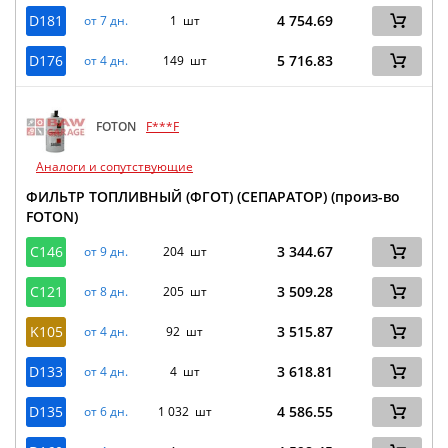
D181
4 754.69
от 7 дн.
1 шт
D176
5 716.83
от 4 дн.
149 шт
FOTON
F***F
Аналоги и сопутствующие
ФИЛЬТР ТОПЛИВНЫЙ (ФГОТ) (СЕПАРАТОР) (произ-во
FOTON)
C146
3 344.67
от 9 дн.
204 шт
C121
3 509.28
от 8 дн.
205 шт
K105
3 515.87
от 4 дн.
92 шт
D133
3 618.81
от 4 дн.
4 шт
D135
4 586.55
от 6 дн.
1 032 шт