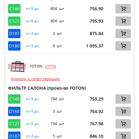
C146
756.90
от 9 дн.
804 шт
C121
795.93
от 8 дн.
804 шт
D187
875.84
от 4 дн.
2 шт
D180
1 095.37
от 9 дн.
9 шт
FOTON
L***0
Аналоги и сопутствующие
ФИЛЬТР САЛОНА (произ-во FOTON)
C146
759.29
от 9 дн.
744 шт
D168
764.92
от 4 дн.
3 шт
C121
767.98
от 8 дн.
744 шт
D187
846.10
от 4 дн.
5 шт