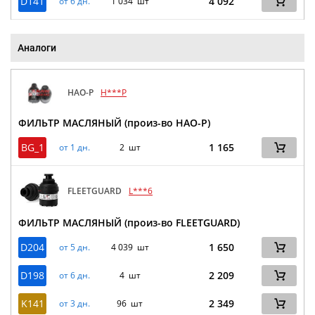
D141
4 092
от 6 дн.
1 034 шт
Аналоги
HAO-P
H***P
ФИЛЬТР МАСЛЯНЫЙ (произ-во HAO-P)
BG_1
1 165
от 1 дн.
2 шт
FLEETGUARD
L***6
ФИЛЬТР МАСЛЯНЫЙ (произ-во FLEETGUARD)
D204
1 650
от 5 дн.
4 039 шт
D198
2 209
от 6 дн.
4 шт
K141
2 349
от 3 дн.
96 шт