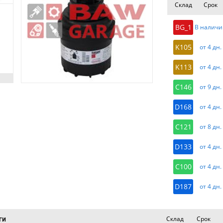
Склад
Срок
BG_1
В наличи
K105
от 4 дн.
K113
от 4 дн.
C146
от 9 дн.
D168
от 4 дн.
C121
от 8 дн.
D133
от 4 дн.
C100
от 4 дн.
D187
от 4 дн.
Склад
Срок
ги