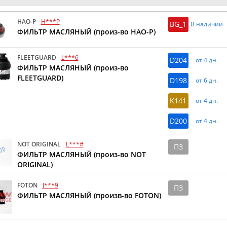
HAO-P
H***P
BG_1
В наличии
ФИЛЬТР МАСЛЯНЫЙ (произ-во HAO-P)
FLEETGUARD
L***6
D204
от 4 дн.
ФИЛЬТР МАСЛЯНЫЙ (произ-во
FLEETGUARD)
D198
от 6 дн.
K141
от 4 дн.
D200
от 4 дн.
NOT ORIGINAL
L***#
ПЗ
ФИЛЬТР МАСЛЯНЫЙ (произ-во NOT
ORIGINAL)
FOTON
J***9
ПЗ
ФИЛЬТР МАСЛЯНЫЙ (произв-во FOTON)