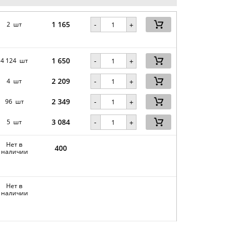
1 165
-
2 шт
+
1 650
-
4 124 шт
+
2 209
-
4 шт
+
2 349
-
96 шт
+
3 084
-
5 шт
+
Нет в
400
наличии
Нет в
наличии