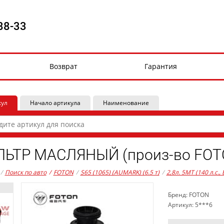
88-33
Возврат
Гарантия
кул
Начало артикула
Наименование
ЬТР МАСЛЯНЫЙ (произ-во FOT
/
Поиск по авто
/
FOTON
/
S65 (1065) (AUMARK) (6.5 т)
/
2,8л. 5MT (140 л.с.,
Бренд: FOTON
Артикул: 5***6