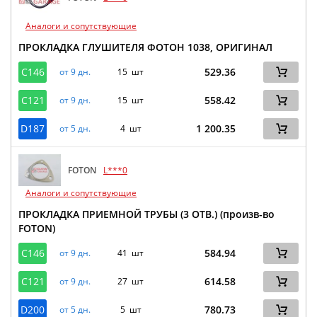
Аналоги и сопутствующие
ПРОКЛАДКА ГЛУШИТЕЛЯ ФОТОН 1038, ОРИГИНАЛ
C146
529.36
от 9 дн.
15 шт
C121
558.42
от 9 дн.
15 шт
D187
1 200.35
от 5 дн.
4 шт
FOTON
L***0
Аналоги и сопутствующие
ПРОКЛАДКА ПРИЕМНОЙ ТРУБЫ (3 ОТВ.) (произв-во
FOTON)
C146
584.94
от 9 дн.
41 шт
C121
614.58
от 9 дн.
27 шт
D200
780.73
от 5 дн.
5 шт