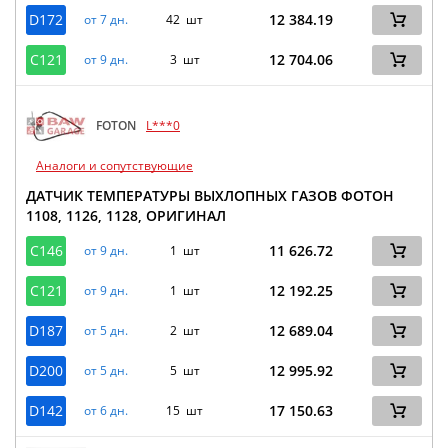
D172
12 384.19
от 7 дн.
42 шт
C121
12 704.06
от 9 дн.
3 шт
FOTON
L***0
Аналоги и сопутствующие
ДАТЧИК ТЕМПЕРАТУРЫ ВЫХЛОПНЫХ ГАЗОВ ФОТОН
1108, 1126, 1128, ОРИГИНАЛ
C146
11 626.72
от 9 дн.
1 шт
C121
12 192.25
от 9 дн.
1 шт
D187
12 689.04
от 5 дн.
2 шт
D200
12 995.92
от 5 дн.
5 шт
D142
17 150.63
от 6 дн.
15 шт