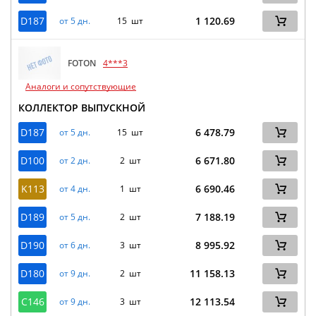
D187
1 120.69
от 5 дн.
15 шт
FOTON
4***3
Аналоги и сопутствующие
КОЛЛЕКТОР ВЫПУСКНОЙ
D187
6 478.79
от 5 дн.
15 шт
D100
6 671.80
от 2 дн.
2 шт
K113
6 690.46
от 4 дн.
1 шт
D189
7 188.19
от 5 дн.
2 шт
D190
8 995.92
от 6 дн.
3 шт
D180
11 158.13
от 9 дн.
2 шт
C146
12 113.54
от 9 дн.
3 шт