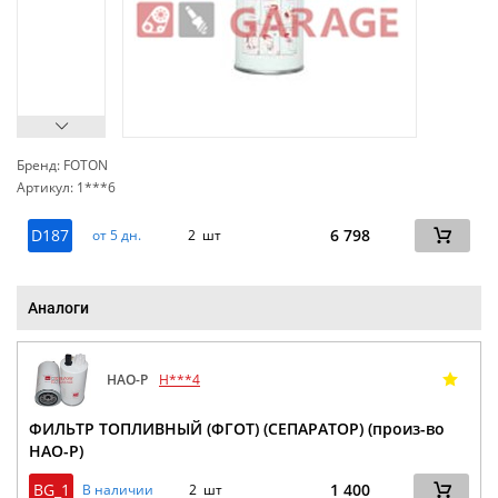
Бренд: FOTON
Артикул: 1***6
сп
D187
6 798
от 5 дн.
2 шт
Аналоги
HAO-P
H***4
ФИЛЬТР ТОПЛИВНЫЙ (ФГОТ) (СЕПАРАТОР) (произ-во
HAO-P)
BG_1
1 400
В наличии
2 шт