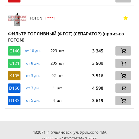
FOTON
F***F
ФИЛЬТР ТОПЛИВНЫЙ (ФГОТ) (СЕПАРАТОР) (произ-во
FOTON)
C146
3 345
от 10 дн.
223 шт
C121
3 509
от 8 дн.
205 шт
K105
3 516
от 3 дн.
92 шт
D160
4 598
от 3 дн.
1 шт
D133
3 619
от 5 дн.
4 шт
432071, г. Ульяновск, ул. Урицкого 43А
магазин «АВТОСИТИ» 2 этаж