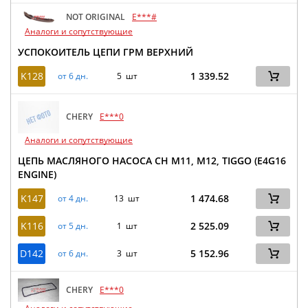
NOT ORIGINAL
E***#
Аналоги и сопутствующие
УСПОКОИТЕЛЬ ЦЕПИ ГРМ ВЕРХНИЙ
K128
1 339.52
от 6 дн.
5 шт
CHERY
E***0
Аналоги и сопутствующие
ЦЕПЬ МАСЛЯНОГО НАСОСА CH M11, M12, TIGGO (E4G16
ENGINE)
K147
1 474.68
от 4 дн.
13 шт
K116
2 525.09
от 5 дн.
1 шт
D142
5 152.96
от 6 дн.
3 шт
CHERY
E***0