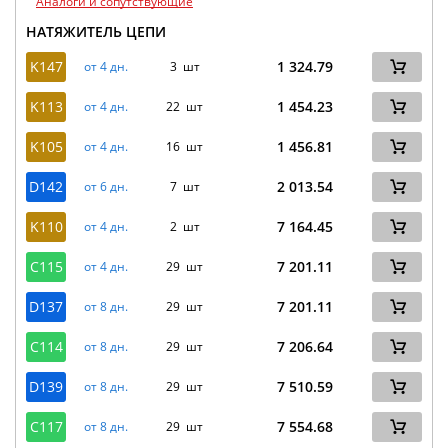
Аналоги и сопутствующие
НАТЯЖИТЕЛЬ ЦЕПИ
K147
1 324.79
от 4 дн.
3 шт
K113
1 454.23
от 4 дн.
22 шт
K105
1 456.81
от 4 дн.
16 шт
D142
2 013.54
от 6 дн.
7 шт
K110
7 164.45
от 4 дн.
2 шт
C115
7 201.11
от 4 дн.
29 шт
D137
7 201.11
от 8 дн.
29 шт
C114
7 206.64
от 8 дн.
29 шт
D139
7 510.59
от 8 дн.
29 шт
C117
7 554.68
от 8 дн.
29 шт