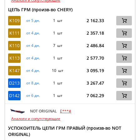
Аналоги и сопутствующие
ЦЕПЬ ГРМ (произв-во CHERY)
K109
2 162.33
от 5 дн.
1 шт
K111
2 357.18
от 4 дн.
1 шт
K110
2 486.84
от 4 дн.
7 шт
K113
2 577.70
от 4 дн.
1 шт
K147
3 095.19
от 4 дн.
10 шт
D213
3 267.47
от 8 дн.
1 шт
D142
7 062.29
от 6 дн.
1 шт
NOT ORIGINAL
E***#
Аналоги и сопутствующие
УСПОКОИТЕЛЬ ЦЕПИ ГРМ ПРАВЫЙ (произв-во NOT
ORIGINAL)