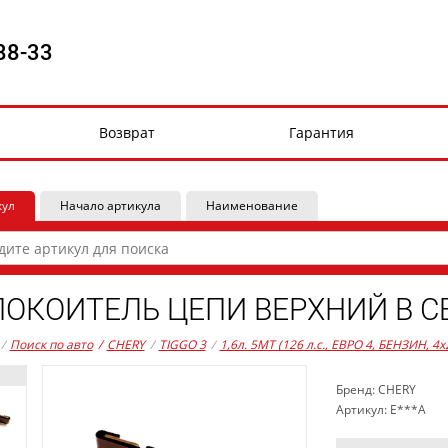
88-33
Возврат
Гарантия
кул
Начало артикула
Наименование
ОКОИТЕЛЬ ЦЕПИ ВЕРХНИЙ В С
/
Поиск по авто
/
CHERY
/
TIGGO 3
/
1,6л. 5MT (126 л.с., ЕВРО 4, БЕНЗИН, 4x
Бренд: CHERY
Артикул: E***A