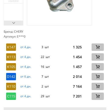
Бренд: CHERY
Артикул: E***0
сп
K147
1 325
от 4 дн.
3 шт
K113
1 454
от 4 дн.
22 шт
K105
1 457
от 4 дн.
16 шт
D142
2 014
от 6 дн.
7 шт
K110
7 164
от 4 дн.
2 шт
C115
7 201
от 4 дн.
29 шт