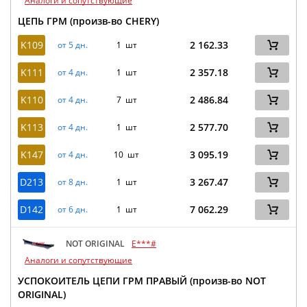
Аналоги и сопутствующие
ЦЕПЬ ГРМ (произв-во CHERY)
K109
2 162.33
от 5 дн.
1 шт
K111
2 357.18
от 4 дн.
1 шт
K110
2 486.84
от 4 дн.
7 шт
K113
2 577.70
от 4 дн.
1 шт
K147
3 095.19
от 4 дн.
10 шт
D213
3 267.47
от 8 дн.
1 шт
D142
7 062.29
от 6 дн.
1 шт
NOT ORIGINAL
E***#
Аналоги и сопутствующие
УСПОКОИТЕЛЬ ЦЕПИ ГРМ ПРАВЫЙ (произв-во NOT
ORIGINAL)