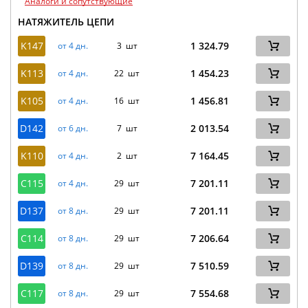
Аналоги и сопутствующие
НАТЯЖИТЕЛЬ ЦЕПИ
K147
1 324.79
от 4 дн.
3 шт
K113
1 454.23
от 4 дн.
22 шт
K105
1 456.81
от 4 дн.
16 шт
D142
2 013.54
от 6 дн.
7 шт
K110
7 164.45
от 4 дн.
2 шт
C115
7 201.11
от 4 дн.
29 шт
D137
7 201.11
от 8 дн.
29 шт
C114
7 206.64
от 8 дн.
29 шт
D139
7 510.59
от 8 дн.
29 шт
C117
7 554.68
от 8 дн.
29 шт