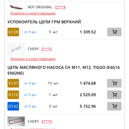
NOT ORIGINAL
E***#
Аналоги и сопутствующие
УСПОКОИТЕЛЬ ЦЕПИ ГРМ ВЕРХНИЙ
K128
1 339.52
от 6 дн.
5 шт
CHERY
E***0
Аналоги и сопутствующие
ЦЕПЬ МАСЛЯНОГО НАСОСА CH M11, M12, TIGGO (E4G16
ENGINE)
K147
1 474.68
от 4 дн.
13 шт
K116
2 525.09
от 5 дн.
1 шт
D142
5 152.96
от 6 дн.
3 шт
CHERY
E***0