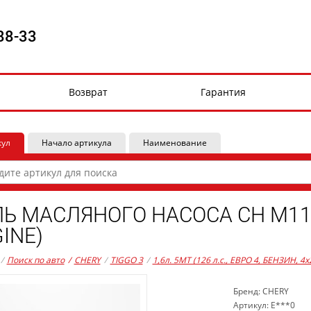
88-33
Возврат
Гарантия
кул
Начало артикула
Наименование
Ь МАСЛЯНОГО НАСОСА CH M11, 
INE)
/
Поиск по авто
/
CHERY
/
TIGGO 3
/
1,6л. 5MT (126 л.с., ЕВРО 4, БЕНЗИН, 4x
Бренд: CHERY
Артикул: E***0