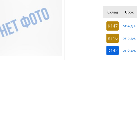
Склад
Срок
K147
от 4 дн.
K116
от 5 дн.
D142
от 6 дн.