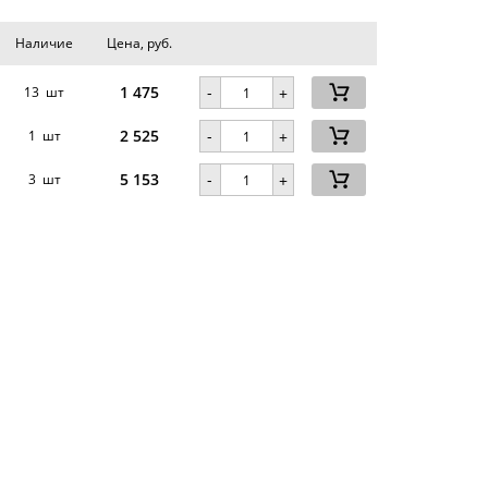
Наличие
Цена, руб.
1 475
-
13 шт
+
2 525
-
1 шт
+
5 153
-
3 шт
+