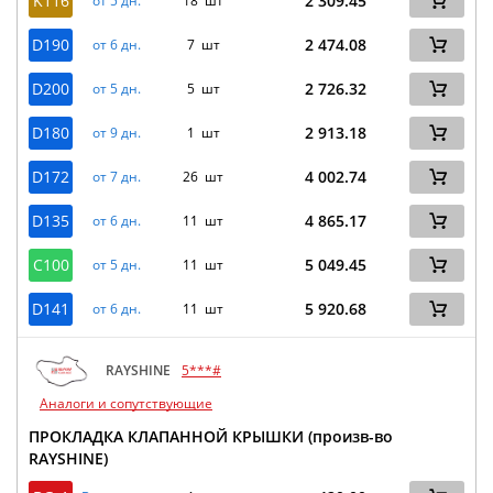
K116
2 309.45
от 5 дн.
18 шт
D190
2 474.08
от 6 дн.
7 шт
D200
2 726.32
от 5 дн.
5 шт
D180
2 913.18
от 9 дн.
1 шт
D172
4 002.74
от 7 дн.
26 шт
D135
4 865.17
от 6 дн.
11 шт
C100
5 049.45
от 5 дн.
11 шт
D141
5 920.68
от 6 дн.
11 шт
RAYSHINE
5***#
Аналоги и сопутствующие
ПРОКЛАДКА КЛАПАННОЙ КРЫШКИ (произв-во
RAYSHINE)