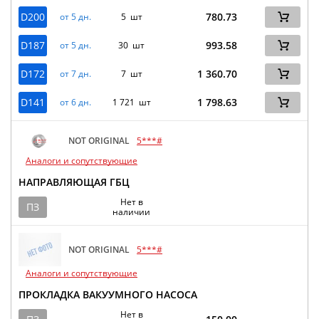
D200
780.73
от 5 дн.
5 шт
D187
993.58
от 5 дн.
30 шт
D172
1 360.70
от 7 дн.
7 шт
D141
1 798.63
от 6 дн.
1 721 шт
NOT ORIGINAL
5***#
Аналоги и сопутствующие
НАПРАВЛЯЮЩАЯ ГБЦ
Нет в
ПЗ
наличии
NOT ORIGINAL
5***#
Аналоги и сопутствующие
ПРОКЛАДКА ВАКУУМНОГО НАСОСА
Нет в