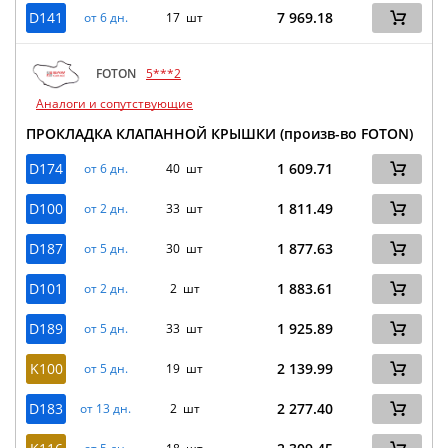
D141
7 969.18
от 6 дн.
17 шт
FOTON
5***2
Аналоги и сопутствующие
ПРОКЛАДКА КЛАПАННОЙ КРЫШКИ (произв-во FOTON)
D174
1 609.71
от 6 дн.
40 шт
D100
1 811.49
от 2 дн.
33 шт
D187
1 877.63
от 5 дн.
30 шт
D101
1 883.61
от 2 дн.
2 шт
D189
1 925.89
от 5 дн.
33 шт
K100
2 139.99
от 5 дн.
19 шт
D183
2 277.40
от 13 дн.
2 шт