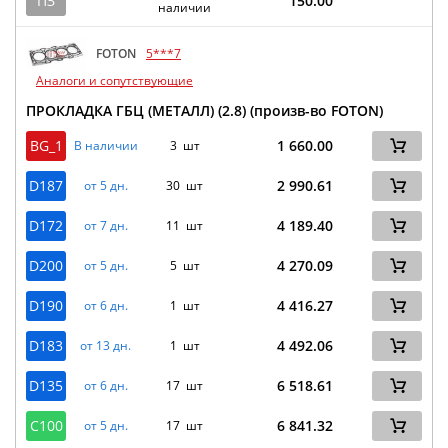
ПЗ
150.00
наличии
FOTON
5***7
Аналоги и сопутствующие
ПРОКЛАДКА ГБЦ (МЕТАЛЛ) (2.8) (произв-во FOTON)
BG_1
1 660.00
В наличии
3 шт
D187
2 990.61
от 5 дн.
30 шт
D172
4 189.40
от 7 дн.
11 шт
D200
4 270.09
от 5 дн.
5 шт
D190
4 416.27
от 6 дн.
1 шт
D183
4 492.06
от 13 дн.
1 шт
D135
6 518.61
от 6 дн.
17 шт
C100
6 841.32
от 5 дн.
17 шт