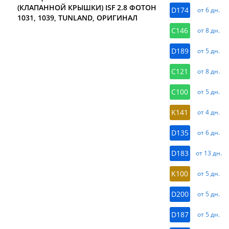
(КЛАПАННОЙ КРЫШКИ) ISF 2.8 ФОТОН
D174
от 6 дн.
1031, 1039, TUNLAND, ОРИГИНАЛ
C146
от 8 дн.
D189
от 5 дн.
C121
от 8 дн.
C100
от 5 дн.
K141
от 4 дн.
D135
от 6 дн.
D183
от 13 дн.
K100
от 5 дн.
D200
от 5 дн.
D187
от 5 дн.