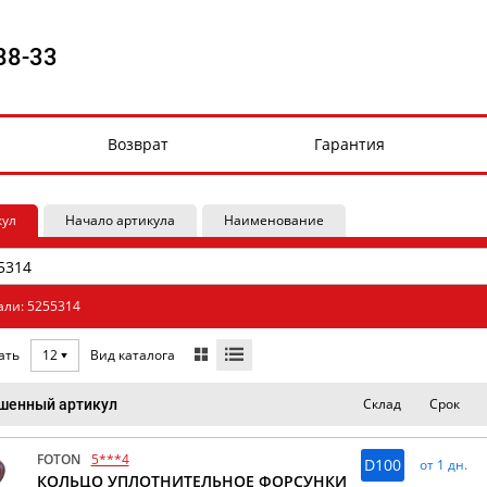
88-33
Возврат
Гарантия
кул
Начало артикула
Наименование
али: 5255314
Вид каталога
ать
12
Склад
Срок
шенный артикул
FOTON
5***4
D100
от 1 дн.
КОЛЬЦО УПЛОТНИТЕЛЬНОЕ ФОРСУНКИ