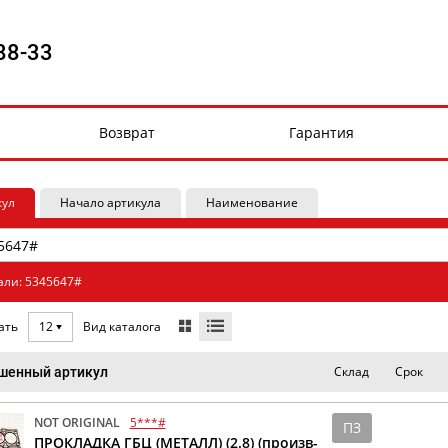
88-33
Возврат
Гарантия
кул
Начало артикула
Наименование
али: 5345647#
Вид каталога
ать
12
Склад
Срок
шенный артикул
NOT ORIGINAL
5***#
ПЗ
ПРОКЛАДКА ГБЦ (МЕТАЛЛ) (2.8) (произв-