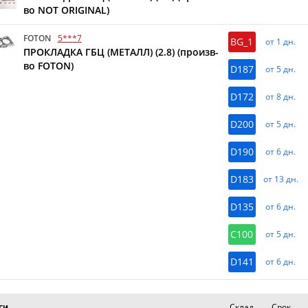
во NOT ORIGINAL)
FOTON
5***7
BG_1
от 1 дн.
ПРОКЛАДКА ГБЦ (МЕТАЛЛ) (2.8) (произв-
во FOTON)
D187
от 5 дн.
D172
от 8 дн.
D200
от 5 дн.
D190
от 6 дн.
D183
от 13 дн.
D135
от 6 дн.
C100
от 5 дн.
D141
от 6 дн.
Склад
Срок
ги