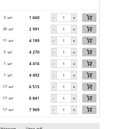
1 660
-
3 шт
+
2 991
-
30 шт
+
4 189
-
11 шт
+
4 270
-
5 шт
+
4 416
-
1 шт
+
4 492
-
1 шт
+
6 515
-
17 шт
+
6 841
-
17 шт
+
7 969
-
17 шт
+
Наличие
Цена, руб.