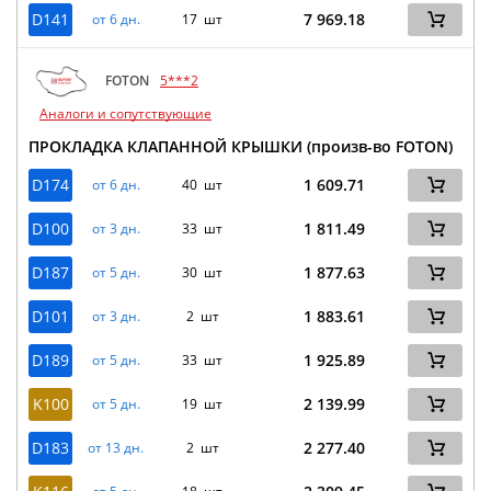
D141
7 969.18
от 6 дн.
17 шт
FOTON
5***2
Аналоги и сопутствующие
ПРОКЛАДКА КЛАПАННОЙ КРЫШКИ (произв-во FOTON)
D174
1 609.71
от 6 дн.
40 шт
D100
1 811.49
от 3 дн.
33 шт
D187
1 877.63
от 5 дн.
30 шт
D101
1 883.61
от 3 дн.
2 шт
D189
1 925.89
от 5 дн.
33 шт
K100
2 139.99
от 5 дн.
19 шт
D183
2 277.40
от 13 дн.
2 шт