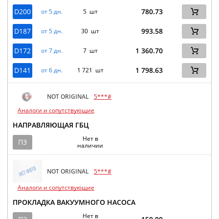
D200
780.73
от 5 дн.
5 шт
D187
993.58
от 5 дн.
30 шт
D172
1 360.70
от 7 дн.
7 шт
D141
1 798.63
от 6 дн.
1 721 шт
NOT ORIGINAL
5***#
Аналоги и сопутствующие
НАПРАВЛЯЮЩАЯ ГБЦ
Нет в
ПЗ
наличии
NOT ORIGINAL
5***#
Аналоги и сопутствующие
ПРОКЛАДКА ВАКУУМНОГО НАСОСА
Нет в