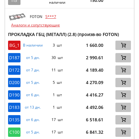
ПЗ
150.00
наличии
FOTON
5***7
Аналоги и сопутствующие
ПРОКЛАДКА ГБЦ (МЕТАЛЛ) (2.8) (произв-во FOTON)
BG_1
1 660.00
В наличии
3 шт
D187
2 990.61
от 5 дн.
30 шт
D172
4 189.40
от 7 дн.
11 шт
D200
4 270.09
от 5 дн.
5 шт
D190
4 416.27
от 6 дн.
1 шт
D183
4 492.06
от 13 дн.
1 шт
D135
6 518.61
от 6 дн.
17 шт
C100
6 841.32
от 5 дн.
17 шт