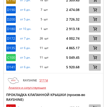
K116
2 309.45
от 5 дн.
18 шт
D190
2 474.08
от 6 дн.
7 шт
D200
2 726.32
от 5 дн.
5 шт
D180
2 913.18
от 10 дн.
1 шт
D172
4 002.74
от 7 дн.
26 шт
D135
4 865.17
от 6 дн.
11 шт
C100
5 049.45
от 5 дн.
11 шт
D141
5 920.68
от 6 дн.
11 шт
RAYSHINE
5***#
Аналоги и сопутствующие
ПРОКЛАДКА КЛАПАННОЙ КРЫШКИ (произв-во
RAYSHINE)