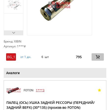
Бренд: XIBIN
Артикул: 1***#
сп
BG_1
795
от 1 дн.
6 шт
Аналоги
FOTON
1***3
ПАЛЕЦ (ОСЬ) УШКА ЗАДНЕЙ РЕССОРЫ (ПЕРЕДНИЙ/
ЗАДНИЙ ВЕРХ) (30*135) (произв-во FOTON)