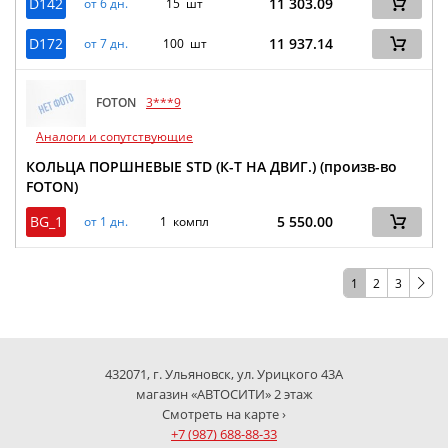
D142
11 303.09
от 6 дн.
15 шт
D172
11 937.14
от 7 дн.
100 шт
FOTON
3***9
Аналоги и сопутствующие
КОЛЬЦА ПОРШНЕВЫЕ STD (К-Т НА ДВИГ.) (произв-во
FOTON)
BG_1
5 550.00
от 1 дн.
1 компл
1
2
3
432071, г. Ульяновск, ул. Урицкого 43А
магазин «АВТОСИТИ» 2 этаж
Смотреть на карте ›
+7 (987) 688-88-33