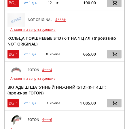
BG_1
190.00
от 1 дн.
12 шт
NOT ORIGINAL
4***#
Аналоги и сопутствующие
КОЛЬЦА ПОРШНЕВЫЕ STD (К-Т НА 1 ЦИЛ.) (произв-во
NOT ORIGINAL)
BG_1
665.00
от 1 дн.
8 компл
FOTON
4***4
Аналоги и сопутствующие
ВКЛАДЫШ ШАТУННЫЙ НИЖНИЙ (STD) (К-Т 4ШТ)
(произ-во FOTON)
BG_1
1 085.00
от 1 дн.
3 компл
FOTON
4***6