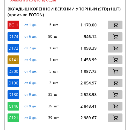
Аналоги и сопутствующие
ВКЛАДЫШ КОРЕННОЙ ВЕРХНИЙ УПОРНЫЙ (STD) (1ШТ)
(произ-во FOTON)
BG_1
1 170.00
от 1 дн.
5 шт
D174
946.12
от 6 дн.
80 шт
D172
1 098.39
от 7 дн.
1 шт
K141
1 458.99
от 4 дн.
1 шт
D200
1 987.73
от 4 дн.
5 шт
D190
2 054.97
от 6 дн.
3 шт
D180
2 528.98
от 9 дн.
35 шт
C146
2 848.41
от 9 дн.
39 шт
C121
2 989.67
от 8 дн.
39 шт