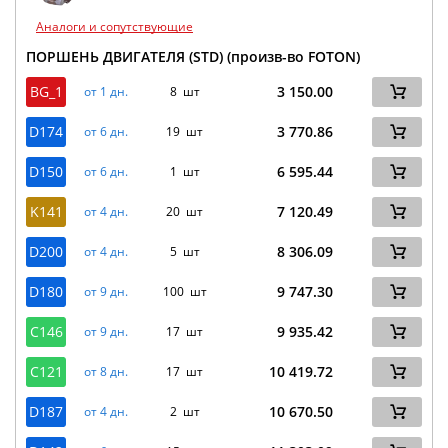
Аналоги и сопутствующие
ПОРШЕНЬ ДВИГАТЕЛЯ (STD) (произв-во FOTON)
BG_1
3 150.00
от 1 дн.
8 шт
D174
3 770.86
от 6 дн.
19 шт
D150
6 595.44
от 6 дн.
1 шт
K141
7 120.49
от 4 дн.
20 шт
D200
8 306.09
от 4 дн.
5 шт
D180
9 747.30
от 9 дн.
100 шт
C146
9 935.42
от 9 дн.
17 шт
C121
10 419.72
от 8 дн.
17 шт
D187
10 670.50
от 4 дн.
2 шт