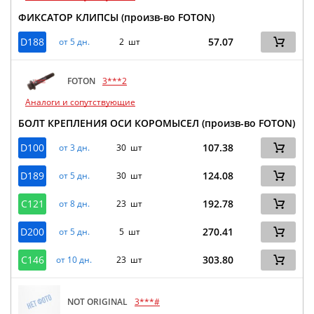
ФИКСАТОР КЛИПСЫ (произв-во FOTON)
D188
57.07
от 5 дн.
2 шт
FOTON
3***2
Аналоги и сопутствующие
БОЛТ КРЕПЛЕНИЯ ОСИ КОРОМЫСЕЛ (произв-во FOTON)
D100
107.38
от 3 дн.
30 шт
D189
124.08
от 5 дн.
30 шт
C121
192.78
от 8 дн.
23 шт
D200
270.41
от 5 дн.
5 шт
C146
303.80
от 10 дн.
23 шт
NOT ORIGINAL
3***#