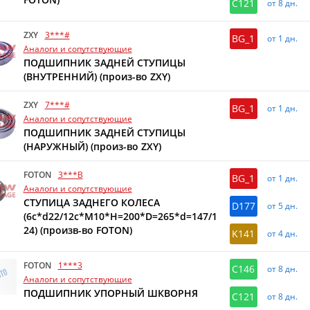
C121
от 8 дн.
ZXY
3***#
BG_1
от 1 дн.
Аналоги и сопутствующие
ПОДШИПНИК ЗАДНЕЙ СТУПИЦЫ
(ВНУТРЕННИЙ) (произ-во ZXY)
ZXY
7***#
BG_1
от 1 дн.
Аналоги и сопутствующие
ПОДШИПНИК ЗАДНЕЙ СТУПИЦЫ
(НАРУЖНЫЙ) (произ-во ZXY)
FOTON
3***B
BG_1
от 1 дн.
Аналоги и сопутствующие
СТУПИЦА ЗАДНЕГО КОЛЕСА
D177
от 5 дн.
(6c*d22/12с*M10*H=200*D=265*d=147/1
24) (произв-во FOTON)
K141
от 4 дн.
FOTON
1***3
C146
от 8 дн.
Аналоги и сопутствующие
ПОДШИПНИК УПОРНЫЙ ШКВОРНЯ
C121
от 8 дн.