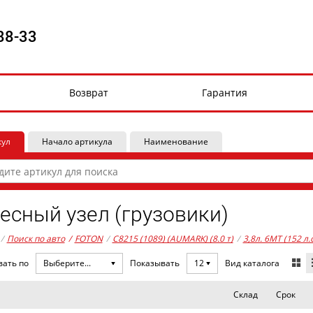
88-33
Возврат
Гарантия
кул
Начало артикула
Наименование
есный узел (грузовики)
/
Поиск по авто
/
FOTON
/
C8215 (1089) (AUMARK) (8.0 т)
/
3,8л. 6MT (152 л.
Вид каталога
вать по
Выберите...
Показывать
12
Склад
Срок