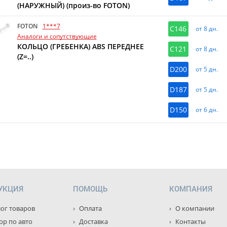
(НАРУЖНЫЙ) (произ-во FOTON)
FOTON
1***7
C146
от 8 дн.
Аналоги и сопутствующие
КОЛЬЦО (ГРЕБЕНКА) ABS ПЕРЕДНЕЕ
C121
от 8 дн.
(Z=..)
D200
от 5 дн.
D187
от 5 дн.
D150
от 6 дн.
УКЦИЯ
ПОМОЩЬ
КОМПАНИЯ
ог товаров
Оплата
О компании
р по авто
Доставка
Контакты