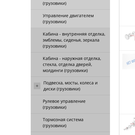
(грузовики)
Управление двигателем
(грузовики)
Кабина - внутренняя отделка,
эмблемы, сиденья, зеркала
(грузовики)
Кабина - наружная отделка,
стекла, отделка дверей,
молдинги (грузовики)
Подвеска, мосты, колеса и
диски (грузовики)
Рулевое управление
(грузовики)
Тормозная система
(грузовики)