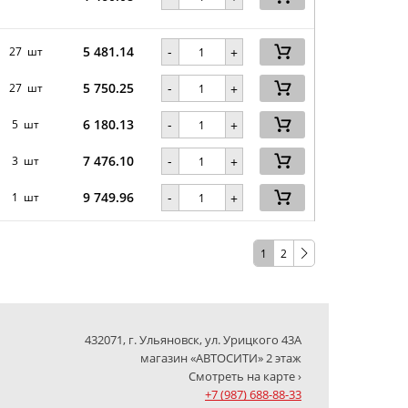
5 481.14
-
27 шт
+
5 750.25
-
27 шт
+
6 180.13
-
5 шт
+
7 476.10
-
3 шт
+
9 749.96
-
1 шт
+
1
2
432071, г. Ульяновск, ул. Урицкого 43А
магазин «АВТОСИТИ» 2 этаж
Смотреть на карте ›
+7 (987) 688-88-33