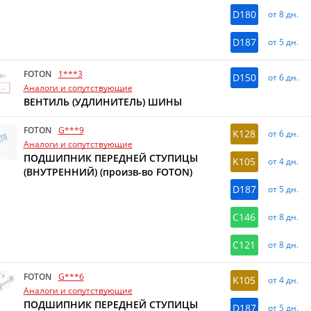
D180
от 8 дн.
D187
от 5 дн.
FOTON
1***3
D150
от 6 дн.
Аналоги и сопутствующие
ВЕНТИЛЬ (УДЛИНИТЕЛЬ) ШИНЫ
FOTON
G***9
K128
от 6 дн.
Аналоги и сопутствующие
ПОДШИПНИК ПЕРЕДНЕЙ СТУПИЦЫ
K105
от 4 дн.
(ВНУТРЕННИЙ) (произв-во FOTON)
D187
от 5 дн.
C146
от 8 дн.
C121
от 8 дн.
FOTON
G***6
K105
от 4 дн.
Аналоги и сопутствующие
ПОДШИПНИК ПЕРЕДНЕЙ СТУПИЦЫ
D187
от 5 дн.