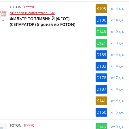
FOTON
L***0
K105
от 4 дн.
Аналоги и сопутствующие
ФИЛЬТР ТОПЛИВНЫЙ (ФГОТ)
D100
от 4 дн.
(СЕПАРАТОР) (произв-во FOTON)
C146
от 9 дн.
C121
от 8 дн.
D189
от 4 дн.
D133
от 4 дн.
D178
от 7 дн.
D187
от 4 дн.
K141
от 4 дн.
D150
от 6 дн.
FOTON
K***0
C146
от 9 дн.