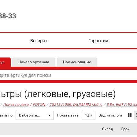
88-33
Возврат
Гарантия
кул
Начало артикула
Наименование
ьтры (легковые, грузовые)
/
Поиск по авто
/
FOTON
/
C8215 (1089) (AUMARK) (8.0 т)
/
3,8л. 6MT (152 л.
Вид каталога
вать по
Выберите...
Показывать
12
Склад
Срок