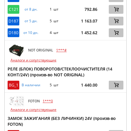
C121
792.86
от 8 дн.
1 шт
D187
1 163.07
от 5 дн.
5 шт
D180
1 452.62
от 10 дн.
4 шт
NOT ORIGINAL
1***#
Аналоги и сопутствующие
РЕЛЕ (БЛОК) ПОВОРОТОВ/СТЕКЛООЧИСТИТЕЛЯ (14
КОНТ/24V) (произв-во NOT ORIGINAL)
BG_1
1 440.00
В наличии
5 шт
FOTON
1***0
Аналоги и сопутствующие
ЗАМОК ЗАЖИГАНИЯ (БЕЗ ЛИЧИНКИ) 24V (произв-во
FOTON)