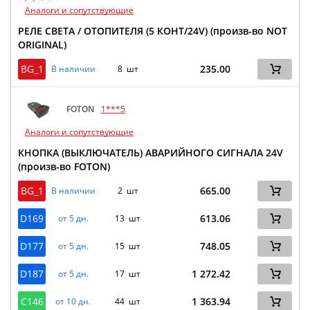
Аналоги и сопутствующие
РЕЛЕ СВЕТА / ОТОПИТЕЛЯ (5 КОНТ/24V) (произв-во NOT
ORIGINAL)
BG_1
235.00
В наличии
8 шт
FOTON
1***5
Аналоги и сопутствующие
КНОПКА (ВЫКЛЮЧАТЕЛЬ) АВАРИЙНОГО СИГНАЛА 24V
(произв-во FOTON)
BG_1
665.00
В наличии
2 шт
D169
613.06
от 5 дн.
13 шт
D177
748.05
от 5 дн.
15 шт
D187
1 272.42
от 5 дн.
17 шт
C146
1 363.94
от 10 дн.
44 шт