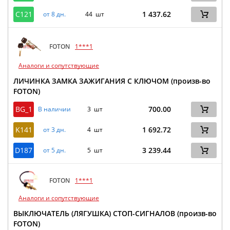
C121
1 437.62
от 8 дн.
44 шт
FOTON
1***1
Аналоги и сопутствующие
ЛИЧИНКА ЗАМКА ЗАЖИГАНИЯ С КЛЮЧОМ (произв-во
FOTON)
BG_1
700.00
В наличии
3 шт
K141
1 692.72
от 3 дн.
4 шт
D187
3 239.44
от 5 дн.
5 шт
FOTON
1***1
Аналоги и сопутствующие
ВЫКЛЮЧАТЕЛЬ (ЛЯГУШКА) СТОП-СИГНАЛОВ (произв-во
FOTON)