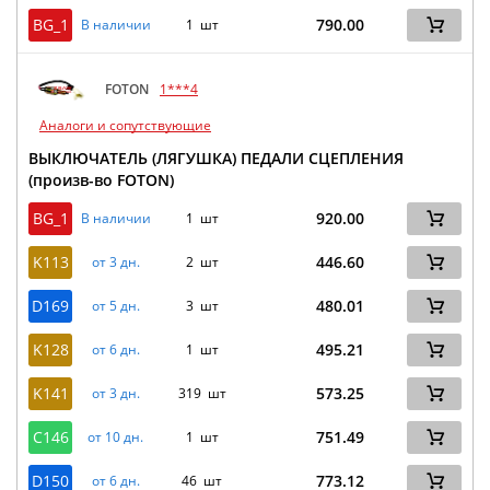
BG_1
790.00
В наличии
1 шт
FOTON
1***4
Аналоги и сопутствующие
ВЫКЛЮЧАТЕЛЬ (ЛЯГУШКА) ПЕДАЛИ СЦЕПЛЕНИЯ
(произв-во FOTON)
BG_1
920.00
В наличии
1 шт
K113
446.60
от 3 дн.
2 шт
D169
480.01
от 5 дн.
3 шт
K128
495.21
от 6 дн.
1 шт
K141
573.25
от 3 дн.
319 шт
C146
751.49
от 10 дн.
1 шт
D150
773.12
от 6 дн.
46 шт