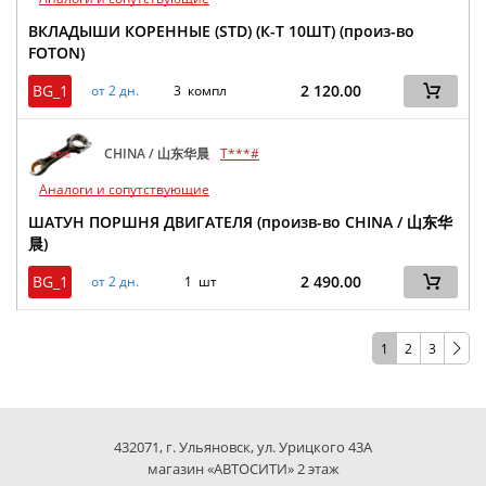
ВКЛАДЫШИ КОРЕННЫЕ (STD) (К-Т 10ШТ) (произ-во
FOTON)
BG_1
2 120.00
от 2 дн.
3 компл
CHINA / 山东华晨
T***#
Аналоги и сопутствующие
ШАТУН ПОРШНЯ ДВИГАТЕЛЯ (произв-во CHINA / 山东华
晨)
BG_1
2 490.00
от 2 дн.
1 шт
1
2
3
432071, г. Ульяновск, ул. Урицкого 43А
магазин «АВТОСИТИ» 2 этаж