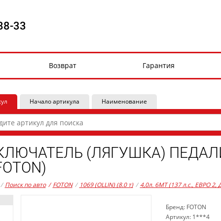
88-33
Возврат
Гарантия
кул
Начало артикула
Наименование
ЛЮЧАТЕЛЬ (ЛЯГУШКА) ПЕДАЛИ
FOTON)
/
Поиск по авто
/
FOTON
/
1069 (OLLIN) (8.0 т)
/
4,0л. 6MT (137 л.с., ЕВРО 2,
Бренд: FOTON
Артикул: 1***4