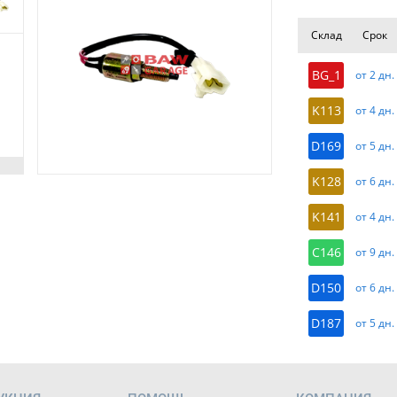
Склад
Срок
BG_1
от 2 дн.
K113
от 4 дн.
D169
от 5 дн.
K128
от 6 дн.
K141
от 4 дн.
C146
от 9 дн.
D150
от 6 дн.
D187
от 5 дн.