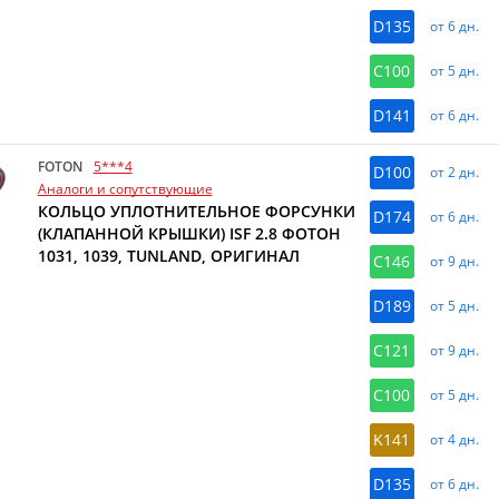
D135
от 6 дн.
C100
от 5 дн.
D141
от 6 дн.
FOTON
5***4
D100
от 2 дн.
Аналоги и сопутствующие
КОЛЬЦО УПЛОТНИТЕЛЬНОЕ ФОРСУНКИ
D174
от 6 дн.
(КЛАПАННОЙ КРЫШКИ) ISF 2.8 ФОТОН
1031, 1039, TUNLAND, ОРИГИНАЛ
C146
от 9 дн.
D189
от 5 дн.
C121
от 9 дн.
C100
от 5 дн.
K141
от 4 дн.
D135
от 6 дн.