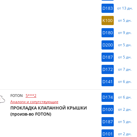
D183
от 13 дн.
K100
от 5 дн.
D180
от 9 дн.
D200
от 5 дн.
D187
от 5 дн.
D172
от 7 дн.
D141
от 6 дн.
FOTON
5***2
D174
от 6 дн.
Аналоги и сопутствующие
ПРОКЛАДКА КЛАПАННОЙ КРЫШКИ
D100
от 2 дн.
(произв-во FOTON)
D187
от 5 дн.
D101
от 2 дн.