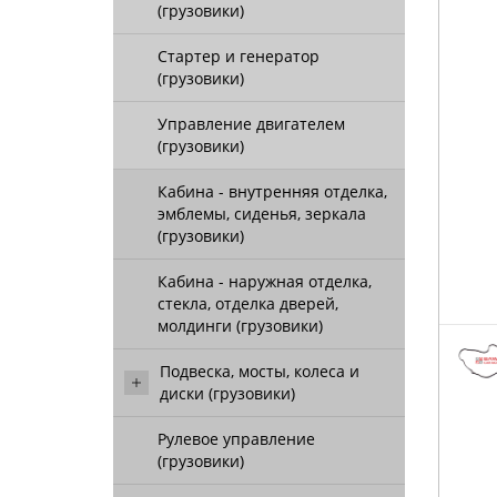
(грузовики)
Стартер и генератор
(грузовики)
Управление двигателем
(грузовики)
Кабина - внутренняя отделка,
эмблемы, сиденья, зеркала
(грузовики)
Кабина - наружная отделка,
стекла, отделка дверей,
молдинги (грузовики)
Подвеска, мосты, колеса и
диски (грузовики)
Рулевое управление
(грузовики)