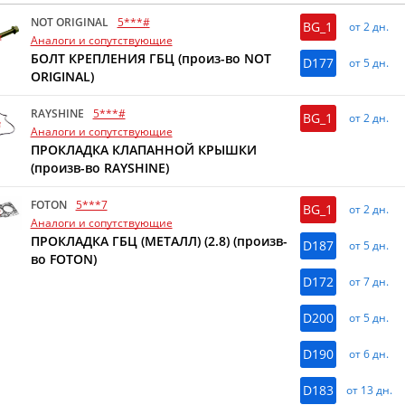
NOT ORIGINAL
5***#
BG_1
от 2 дн.
Аналоги и сопутствующие
БОЛТ КРЕПЛЕНИЯ ГБЦ (произ-во NOT
D177
от 5 дн.
ORIGINAL)
RAYSHINE
5***#
BG_1
от 2 дн.
Аналоги и сопутствующие
ПРОКЛАДКА КЛАПАННОЙ КРЫШКИ
(произв-во RAYSHINE)
FOTON
5***7
BG_1
от 2 дн.
Аналоги и сопутствующие
ПРОКЛАДКА ГБЦ (МЕТАЛЛ) (2.8) (произв-
D187
от 5 дн.
во FOTON)
D172
от 7 дн.
D200
от 5 дн.
D190
от 6 дн.
D183
от 13 дн.