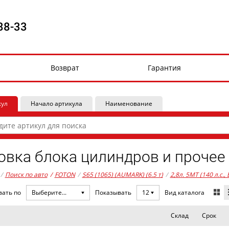
88-33
Возврат
Гарантия
кул
Начало артикула
Наименование
овка блока цилиндров и прочее 
/
Поиск по авто
/
FOTON
/
S65 (1065) (AUMARK) (6.5 т)
/
2,8л. 5MT (140 л.с.,
Вид каталога
вать по
Выберите...
Показывать
12
Склад
Срок