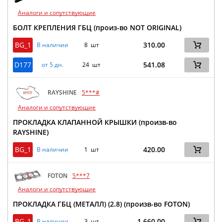
Аналоги и сопутствующие
БОЛТ КРЕПЛЕНИЯ ГБЦ (произ-во NOT ORIGINAL)
BG_1
310.00
В наличии
8 шт
D177
541.08
от 5 дн.
24 шт
RAYSHINE
5***#
Аналоги и сопутствующие
ПРОКЛАДКА КЛАПАННОЙ КРЫШКИ (произв-во
RAYSHINE)
BG_1
420.00
В наличии
1 шт
FOTON
5***7
Аналоги и сопутствующие
ПРОКЛАДКА ГБЦ (МЕТАЛЛ) (2.8) (произв-во FOTON)
BG_1
1 660.00
В наличии
3 шт