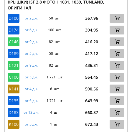
КРЫШКИ) ISF 2.8 ФОТОН 1031, 1039, TUNLAND,
ОРИГИНАЛ
D100
367.96
от 2 дн.
50 шт
D174
394.95
от 6 дн.
100 шт
C146
416.20
от 9 дн.
82 шт
D189
417.12
от 5 дн.
50 шт
C121
436.81
от 9 дн.
82 шт
C100
564.45
от 5 дн.
1 721 шт
K141
590.56
от 4 дн.
6 шт
D135
643.99
от 6 дн.
1 721 шт
D183
660.87
от 13 дн.
4 шт
K100
672.43
от 5 дн.
1 шт