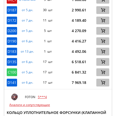
D187
2 990.61
от 5 дн.
30 шт
D172
4 189.40
от 7 дн.
11 шт
D200
4 270.09
от 5 дн.
5 шт
D190
4 416.27
от 6 дн.
1 шт
D183
4 492.06
от 13 дн.
1 шт
D135
6 518.61
от 6 дн.
17 шт
C100
6 841.32
от 5 дн.
17 шт
D141
7 969.18
от 6 дн.
17 шт
FOTON
5***4
Аналоги и сопутствующие
КОЛЬЦО УПЛОТНИТЕЛЬНОЕ ФОРСУНКИ (КЛАПАННОЙ