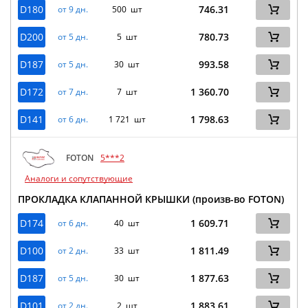
D180
746.31
от 9 дн.
500 шт
D200
780.73
от 5 дн.
5 шт
D187
993.58
от 5 дн.
30 шт
D172
1 360.70
от 7 дн.
7 шт
D141
1 798.63
от 6 дн.
1 721 шт
FOTON
5***2
Аналоги и сопутствующие
ПРОКЛАДКА КЛАПАННОЙ КРЫШКИ (произв-во FOTON)
D174
1 609.71
от 6 дн.
40 шт
D100
1 811.49
от 2 дн.
33 шт
D187
1 877.63
от 5 дн.
30 шт
D101
1 883.61
от 2 дн.
2 шт