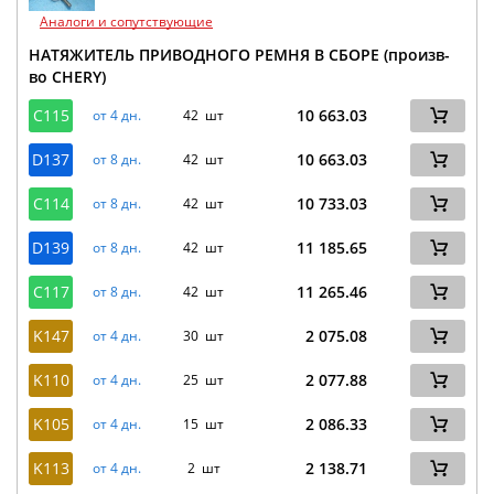
Аналоги и сопутствующие
НАТЯЖИТЕЛЬ ПРИВОДНОГО РЕМНЯ В СБОРЕ (произв-
во CHERY)
C115
10 663.03
от 4 дн.
42 шт
D137
10 663.03
от 8 дн.
42 шт
C114
10 733.03
от 8 дн.
42 шт
D139
11 185.65
от 8 дн.
42 шт
C117
11 265.46
от 8 дн.
42 шт
K147
2 075.08
от 4 дн.
30 шт
K110
2 077.88
от 4 дн.
25 шт
K105
2 086.33
от 4 дн.
15 шт
K113
2 138.71
от 4 дн.
2 шт