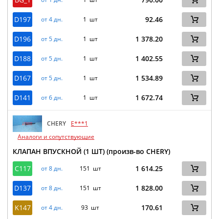
D197
92.46
от 4 дн.
1 шт
D196
1 378.20
от 5 дн.
1 шт
D188
1 402.55
от 5 дн.
1 шт
D167
1 534.89
от 5 дн.
1 шт
D141
1 672.74
от 6 дн.
1 шт
CHERY
E***1
Аналоги и сопутствующие
КЛАПАН ВПУСКНОЙ (1 ШТ) (произв-во CHERY)
C117
1 614.25
от 8 дн.
151 шт
D137
1 828.00
от 8 дн.
151 шт
K147
170.61
от 4 дн.
93 шт