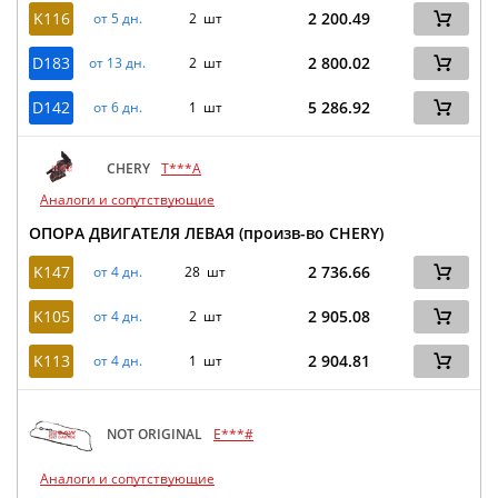
K116
2 200.49
от 5 дн.
2 шт
D183
2 800.02
от 13 дн.
2 шт
D142
5 286.92
от 6 дн.
1 шт
CHERY
T***A
Аналоги и сопутствующие
ОПОРА ДВИГАТЕЛЯ ЛЕВАЯ (произв-во CHERY)
K147
2 736.66
от 4 дн.
28 шт
K105
2 905.08
от 4 дн.
2 шт
K113
2 904.81
от 4 дн.
1 шт
NOT ORIGINAL
E***#
Аналоги и сопутствующие