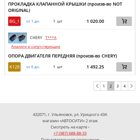
ПРОКЛАДКА КЛАПАННОЙ КРЫШКИ (произв-во NOT
ORIGINAL)
BG_1
1 020.00
от 1 дн.
1 шт
CHERY
T***A
Аналоги и сопутствующие
ОПОРА ДВИГАТЕЛЯ ПЕРЕДНЯЯ (произв-во CHERY)
K128
1 492.25
от 6 дн.
1 шт
1
2
3
4
432071, г. Ульяновск, ул. Урицкого 43А
магазин «АВТОСИТИ» 2 этаж
Смотреть на карте ›
+7 (987) 688-88-33
Пользовательское соглашение