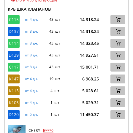
Аналоги и сопутствующие
КРЫШКА КЛАПАНОВ
C115
14 318.24
от 4 дн.
43 шт
D137
14 318.24
от 8 дн.
43 шт
C114
14 323.45
от 8 дн.
43 шт
D139
14 927.51
от 8 дн.
43 шт
C117
15 001.71
от 8 дн.
43 шт
K147
6 968.25
от 4 дн.
19 шт
K113
5 028.61
от 4 дн.
4 шт
K105
5 029.31
от 4 дн.
1 шт
D120
11 450.37
от 5 дн.
1 шт
CHERY
E***0