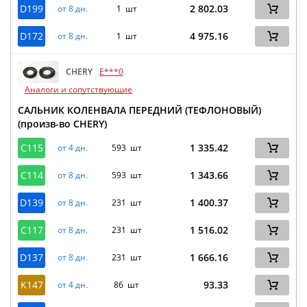
D199
2 802.03
от 8 дн.
1 шт
D172
4 975.16
от 8 дн.
1 шт
CHERY
E***0
Аналоги и сопутствующие
САЛЬНИК КОЛЕНВАЛА ПЕРЕДНИЙ (ТЕФЛОНОВЫЙ)
(произв-во CHERY)
C115
1 335.42
от 4 дн.
593 шт
C114
1 343.66
от 8 дн.
593 шт
D139
1 400.37
от 8 дн.
231 шт
C117
1 516.02
от 8 дн.
231 шт
D137
1 666.16
от 8 дн.
231 шт
K147
93.33
от 4 дн.
86 шт