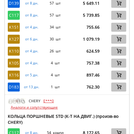
D139
5 649.11
от 8 дн.
57 шт
C117
5 739.85
от 8 дн.
57 шт
K151
755.66
от 4 дн.
34 шт
K127
1 079.19
от 6 дн.
30 шт
K110
624.59
от 4 дн.
26 шт
K105
757.38
от 4 дн.
4 шт
K116
897.46
от 5 дн.
4 шт
D183
762.30
от 13 дн.
1 шт
CHERY
E***0
Аналоги и сопутствующие
КОЛЬЦА ПОРШНЕВЫЕ STD (К-Т НА ДВИГ.) (произв-во
CHERY)
C117
8 172.65
от 8 дн.
54 компл