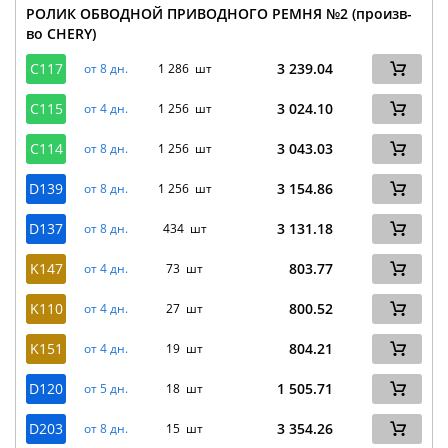
РОЛИК ОБВОДНОЙ ПРИВОДНОГО РЕМНЯ №2 (произв-
во CHERY)
C117
3 239.04
от 8 дн.
1 286 шт
C115
3 024.10
от 4 дн.
1 256 шт
C114
3 043.03
от 8 дн.
1 256 шт
D139
3 154.86
от 8 дн.
1 256 шт
D137
3 131.18
от 8 дн.
434 шт
K147
803.77
от 4 дн.
73 шт
K110
800.52
от 4 дн.
27 шт
K151
804.21
от 4 дн.
19 шт
D120
1 505.71
от 5 дн.
18 шт
D203
3 354.26
от 8 дн.
15 шт