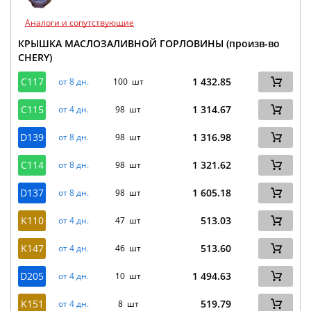
Аналоги и сопутствующие
КРЫШКА МАСЛОЗАЛИВНОЙ ГОРЛОВИНЫ (произв-во
CHERY)
C117
1 432.85
от 8 дн.
100 шт
C115
1 314.67
от 4 дн.
98 шт
D139
1 316.98
от 8 дн.
98 шт
C114
1 321.62
от 8 дн.
98 шт
D137
1 605.18
от 8 дн.
98 шт
K110
513.03
от 4 дн.
47 шт
K147
513.60
от 4 дн.
46 шт
D205
1 494.63
от 4 дн.
10 шт
K151
519.79
от 4 дн.
8 шт