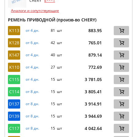
CHERY
E***1
Аналоги и сопутствующие
РЕМЕНЬ ПРИВОДНОЙ (произв-во CHERY)
K113
883.95
от 4 дн.
81 шт
K128
765.01
от 6 дн.
42 шт
K147
879.14
от 4 дн.
40 шт
K110
772.69
от 4 дн.
27 шт
C115
3 781.05
от 4 дн.
15 шт
C114
3 805.41
от 8 дн.
15 шт
D137
3 914.91
от 8 дн.
15 шт
D139
3 944.69
от 8 дн.
15 шт
C117
4 042.64
от 8 дн.
15 шт