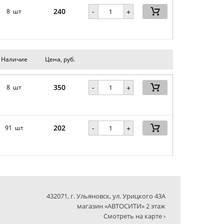
240
-
8 шт
+
Наличие
Цена, руб.
350
-
8 шт
+
202
-
91 шт
+
432071, г. Ульяновск, ул. Урицкого 43А
магазин «АВТОСИТИ» 2 этаж
Смотреть на карте ›