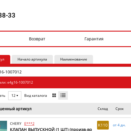
88-33
Возврат
Гарантия
кул
Начало артикула
Наименование
али: e4g16-1007012
Вид каталога
ать
12
Склад
Срок
шенный артикул
CHERY
E***2
K110
от 4 дн.
КЛАПАН ВЫПУСКНОЙ (1 ШТ) (произв-во