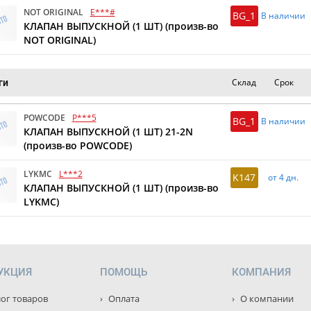
NOT ORIGINAL
E***#
BG_1
В наличии
КЛАПАН ВЫПУСКНОЙ (1 ШТ) (произв-во
NOT ORIGINAL)
Склад
Срок
ги
POWCODE
P***5
BG_1
В наличии
КЛАПАН ВЫПУСКНОЙ (1 ШТ) 21-2N
(произв-во POWCODE)
LYKMC
L***2
K147
от 4 дн.
КЛАПАН ВЫПУСКНОЙ (1 ШТ) (произв-во
LYKMC)
УКЦИЯ
ПОМОЩЬ
КОМПАНИЯ
ог товаров
Оплата
О компании