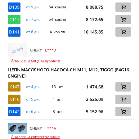
D139
8 088.75
от 9 дн.
54 компл
C117
8 172.65
от 7 дн.
54 компл
D141
10 145.85
от 6 дн.
4 компл
CHERY
E***0
Аналоги и сопутствующие
ЦЕПЬ МАСЛЯНОГО НАСОСА CH M11, M12, TIGGO (E4G16
ENGINE)
K147
1 474.68
от 4 дн.
13 шт
K116
2 525.09
от 5 дн.
1 шт
D142
5 152.96
от 6 дн.
3 шт
CHERY
T***A
Аналоги и сопутствующие