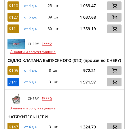
K110
1 033.47
от 4 дн.
25 шт
K127
1 037.68
от 5 дн.
39 шт
K111
1 359.19
от 4 дн.
30 шт
CHERY
E***2
Аналоги и сопутствующие
СЕДЛО КЛАПАНА ВЫПУСКНОГО (STD) (произв-во CHERY)
K105
972.21
от 4 дн.
8 шт
D141
1 971.97
от 6 дн.
3 шт
CHERY
E***0
Аналоги и сопутствующие
НАТЯЖИТЕЛЬ ЦЕПИ
K147
1 324.79
от 4 дн.
3 шт