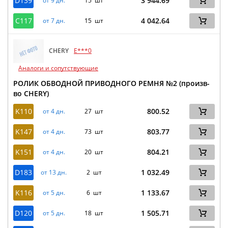
D139
3 944.69
от 9 дн.
15 шт
C117
4 042.64
от 7 дн.
15 шт
CHERY
E***0
Аналоги и сопутствующие
РОЛИК ОБВОДНОЙ ПРИВОДНОГО РЕМНЯ №2 (произв-
во CHERY)
K110
800.52
от 4 дн.
27 шт
K147
803.77
от 4 дн.
73 шт
K151
804.21
от 4 дн.
20 шт
D183
1 032.49
от 13 дн.
2 шт
K116
1 133.67
от 5 дн.
6 шт
D120
1 505.71
от 5 дн.
18 шт