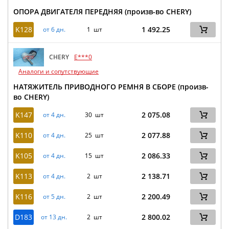
ОПОРА ДВИГАТЕЛЯ ПЕРЕДНЯЯ (произв-во CHERY)
K128
1 492.25
от 6 дн.
1 шт
CHERY
E***0
Аналоги и сопутствующие
НАТЯЖИТЕЛЬ ПРИВОДНОГО РЕМНЯ В СБОРЕ (произв-
во CHERY)
K147
2 075.08
от 4 дн.
30 шт
K110
2 077.88
от 4 дн.
25 шт
K105
2 086.33
от 4 дн.
15 шт
K113
2 138.71
от 4 дн.
2 шт
K116
2 200.49
от 5 дн.
2 шт
D183
2 800.02
от 13 дн.
2 шт