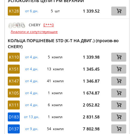
УСПОКОИТЕЛЬ ЦЕПИ ГРМ ВЕРХНИЙ
K128
1 339.52
от 6 дн.
5 шт
CHERY
E***0
Аналоги и сопутствующие
КОЛЬЦА ПОРШНЕВЫЕ STD (К-Т НА ДВИГ.) (произв-во
CHERY)
K110
1 339.98
от 4 дн.
5 компл
K151
1 345.45
от 4 дн.
13 компл
K147
1 346.87
от 4 дн.
41 компл
K105
1 674.87
от 4 дн.
1 компл
K111
2 052.82
от 4 дн.
6 компл
D183
2 831.58
от 13 дн.
1 компл
D137
7 802.98
от 9 дн.
54 компл