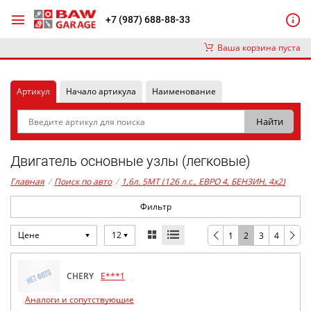
+7 (987) 688-88-33
Ваша корзина пуста
Артикул
Начало артикула
Наименование
Двигатель основные узлы (легковые)
Главная
/
Поиск по авто
/
1,6л. 5MT (126 л.с., ЕВРО 4, БЕНЗИН, 4x2)
Фильтр
Цене
12
1
2
3
4
CHERY
E***1
Аналоги и сопутствующие