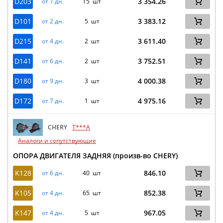
D203
3 354.26
от 7 дн.
15 шт
D101
3 383.12
от 2 дн.
5 шт
D215
3 611.40
от 4 дн.
2 шт
D141
3 752.51
от 6 дн.
2 шт
D180
4 000.38
от 9 дн.
3 шт
D172
4 975.16
от 7 дн.
1 шт
CHERY
T***A
Аналоги и сопутствующие
ОПОРА ДВИГАТЕЛЯ ЗАДНЯЯ (произв-во CHERY)
K128
846.10
от 6 дн.
40 шт
K105
852.38
от 4 дн.
65 шт
K147
967.05
от 4 дн.
5 шт