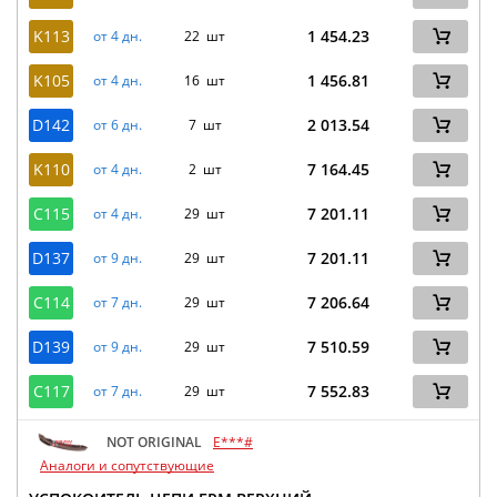
K113
1 454.23
от 4 дн.
22 шт
K105
1 456.81
от 4 дн.
16 шт
D142
2 013.54
от 6 дн.
7 шт
K110
7 164.45
от 4 дн.
2 шт
C115
7 201.11
от 4 дн.
29 шт
D137
7 201.11
от 9 дн.
29 шт
C114
7 206.64
от 7 дн.
29 шт
D139
7 510.59
от 9 дн.
29 шт
C117
7 552.83
от 7 дн.
29 шт
NOT ORIGINAL
E***#
Аналоги и сопутствующие