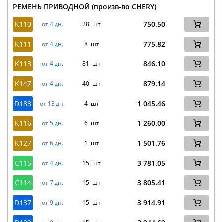
РЕМЕНЬ ПРИВОДНОЙ (произв-во CHERY)
K110
750.50
от 4 дн.
28 шт
K111
775.82
от 4 дн.
8 шт
K113
846.10
от 4 дн.
81 шт
K147
879.14
от 4 дн.
40 шт
D183
1 045.46
от 13 дн.
4 шт
K116
1 260.00
от 5 дн.
6 шт
K127
1 501.76
от 6 дн.
1 шт
C115
3 781.05
от 4 дн.
15 шт
C114
3 805.41
от 7 дн.
15 шт
D137
3 914.91
от 9 дн.
15 шт