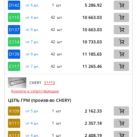
D142
5 286.92
от 6 дн.
1 шт
C115
10 663.03
от 4 дн.
42 шт
D137
10 663.03
от 9 дн.
42 шт
C114
10 733.03
от 7 дн.
42 шт
D139
11 185.65
от 9 дн.
42 шт
C117
11 265.46
от 7 дн.
42 шт
CHERY
E***0
Аналоги и сопутствующие
ЦЕПЬ ГРМ (произв-во CHERY)
K109
2 162.33
от 5 дн.
1 шт
K111
2 357.18
от 4 дн.
1 шт
K113
2 408.19
от 4 дн.
1 шт