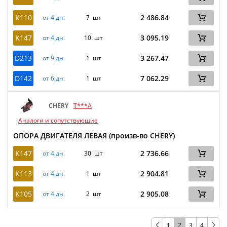
K110
2 486.84
от 4 дн.
7 шт
K147
3 095.19
от 4 дн.
10 шт
D213
3 267.47
от 9 дн.
1 шт
D142
7 062.29
от 6 дн.
1 шт
CHERY
T***A
Аналоги и сопутствующие
ОПОРА ДВИГАТЕЛЯ ЛЕВАЯ (произв-во CHERY)
K147
2 736.66
от 4 дн.
30 шт
K113
2 904.81
от 4 дн.
1 шт
K105
2 905.08
от 4 дн.
2 шт
1
2
3
4