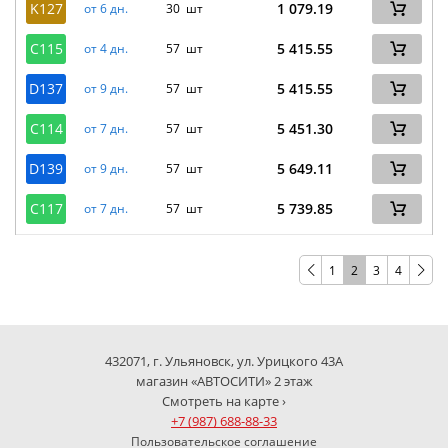
K127
1 079.19
от 6 дн.
30 шт
C115
5 415.55
от 4 дн.
57 шт
D137
5 415.55
от 9 дн.
57 шт
C114
5 451.30
от 7 дн.
57 шт
D139
5 649.11
от 9 дн.
57 шт
C117
5 739.85
от 7 дн.
57 шт
1
2
3
4
432071, г. Ульяновск, ул. Урицкого 43А
магазин «АВТОСИТИ» 2 этаж
Смотреть на карте ›
+7 (987) 688-88-33
Пользовательское соглашение