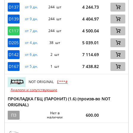
D137
4 244.73
от 9 дн.
244 шт
D139
4 404.97
от 9 дн.
244 шт
C117
4 500.04
от 7 дн.
244 шт
D205
5 039.01
от 4 дн.
38 шт
D142
7 114.69
от 6 дн.
2 шт
D167
7 438.82
от 5 дн.
1 шт
NOT ORIGINAL
E***#
Аналоги и сопутствующие
ПРОКЛАДКА ГБЦ (ПАРОНИТ) (1.6) (произв-во NOT
ORIGINAL)
Нет в
ПЗ
600.00
наличии