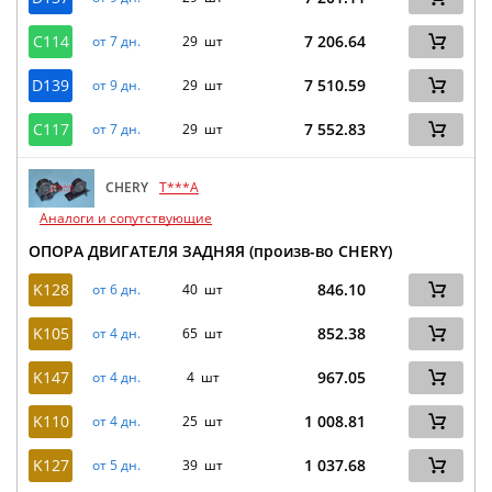
C114
7 206.64
от 7 дн.
29 шт
D139
7 510.59
от 9 дн.
29 шт
C117
7 552.83
от 7 дн.
29 шт
CHERY
T***A
Аналоги и сопутствующие
ОПОРА ДВИГАТЕЛЯ ЗАДНЯЯ (произв-во CHERY)
K128
846.10
от 6 дн.
40 шт
K105
852.38
от 4 дн.
65 шт
K147
967.05
от 4 дн.
4 шт
K110
1 008.81
от 4 дн.
25 шт
K127
1 037.68
от 5 дн.
39 шт