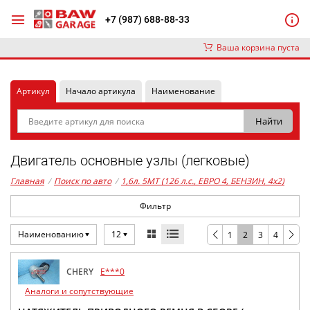
+7 (987) 688-88-33
Ваша корзина пуста
Артикул
Начало артикула
Наименование
Двигатель основные узлы (легковые)
Главная
/
Поиск по авто
/
1,6л. 5MT (126 л.с., ЕВРО 4, БЕНЗИН, 4x2)
Фильтр
Наименованию
12
1
2
3
4
CHERY
E***0
Аналоги и сопутствующие