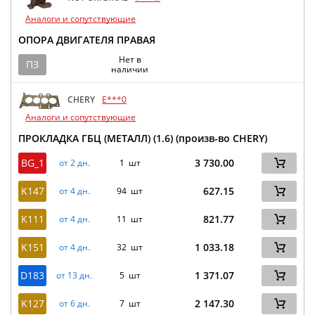
Аналоги и сопутствующие
ОПОРА ДВИГАТЕЛЯ ПРАВАЯ
Нет в
ПЗ
наличии
CHERY
E***0
Аналоги и сопутствующие
ПРОКЛАДКА ГБЦ (МЕТАЛЛ) (1.6) (произв-во CHERY)
BG_1
3 730.00
от 2 дн.
1 шт
K147
627.15
от 4 дн.
94 шт
K111
821.77
от 4 дн.
11 шт
K151
1 033.18
от 4 дн.
32 шт
D183
1 371.07
от 13 дн.
5 шт
K127
2 147.30
от 6 дн.
7 шт