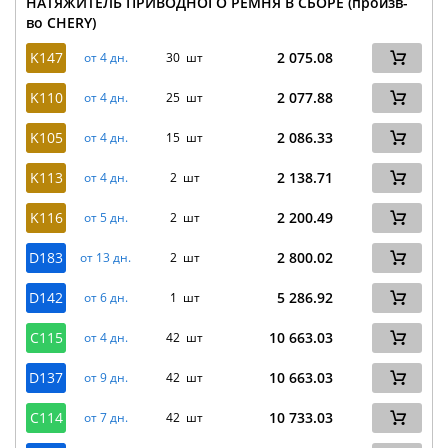
НАТЯЖИТЕЛЬ ПРИВОДНОГО РЕМНЯ В СБОРЕ (произв-
во CHERY)
K147
2 075.08
от 4 дн.
30 шт
K110
2 077.88
от 4 дн.
25 шт
K105
2 086.33
от 4 дн.
15 шт
K113
2 138.71
от 4 дн.
2 шт
K116
2 200.49
от 5 дн.
2 шт
D183
2 800.02
от 13 дн.
2 шт
D142
5 286.92
от 6 дн.
1 шт
C115
10 663.03
от 4 дн.
42 шт
D137
10 663.03
от 9 дн.
42 шт
C114
10 733.03
от 7 дн.
42 шт