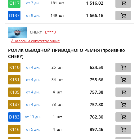
C117
1 516.02
от 7 дн.
181 шт
D137
1 666.16
от 9 дн.
149 шт
CHERY
E***0
Аналоги и сопутствующие
РОЛИК ОБВОДНОЙ ПРИВОДНОГО РЕМНЯ (произв-во
CHERY)
K110
624.59
от 4 дн.
26 шт
K151
755.66
от 4 дн.
34 шт
K105
757.38
от 4 дн.
4 шт
K147
757.80
от 4 дн.
73 шт
D183
762.30
от 13 дн.
1 шт
K116
897.46
от 5 дн.
4 шт