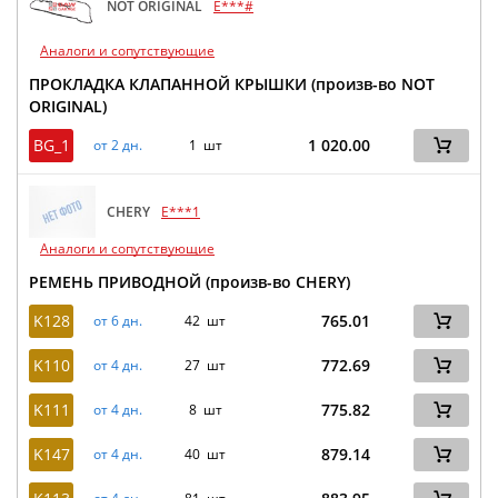
NOT ORIGINAL
E***#
Аналоги и сопутствующие
ПРОКЛАДКА КЛАПАННОЙ КРЫШКИ (произв-во NOT
ORIGINAL)
BG_1
1 020.00
от 2 дн.
1 шт
CHERY
E***1
Аналоги и сопутствующие
РЕМЕНЬ ПРИВОДНОЙ (произв-во CHERY)
K128
765.01
от 6 дн.
42 шт
K110
772.69
от 4 дн.
27 шт
K111
775.82
от 4 дн.
8 шт
K147
879.14
от 4 дн.
40 шт