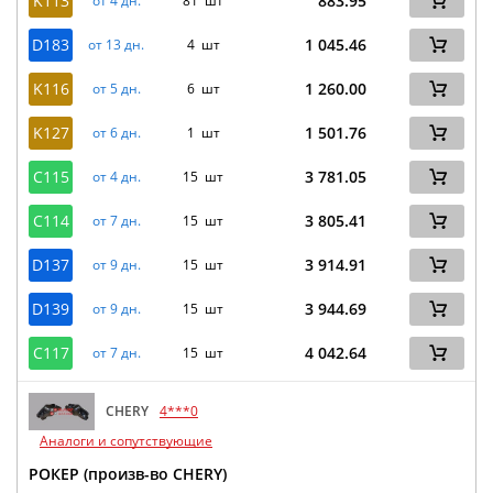
K113
883.95
от 4 дн.
81 шт
D183
1 045.46
от 13 дн.
4 шт
K116
1 260.00
от 5 дн.
6 шт
K127
1 501.76
от 6 дн.
1 шт
C115
3 781.05
от 4 дн.
15 шт
C114
3 805.41
от 7 дн.
15 шт
D137
3 914.91
от 9 дн.
15 шт
D139
3 944.69
от 9 дн.
15 шт
C117
4 042.64
от 7 дн.
15 шт
CHERY
4***0
Аналоги и сопутствующие
РОКЕР (произв-во CHERY)