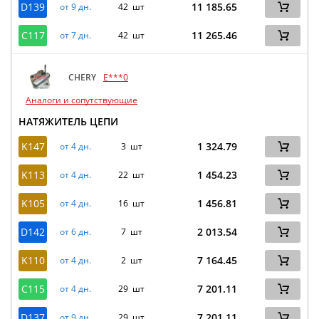
D139
11 185.65
от 9 дн.
42 шт
C117
11 265.46
от 7 дн.
42 шт
CHERY
E***0
Аналоги и сопутствующие
НАТЯЖИТЕЛЬ ЦЕПИ
K147
1 324.79
от 4 дн.
3 шт
K113
1 454.23
от 4 дн.
22 шт
K105
1 456.81
от 4 дн.
16 шт
D142
2 013.54
от 6 дн.
7 шт
K110
7 164.45
от 4 дн.
2 шт
C115
7 201.11
от 4 дн.
29 шт
D137
7 201.11
от 9 дн.
29 шт