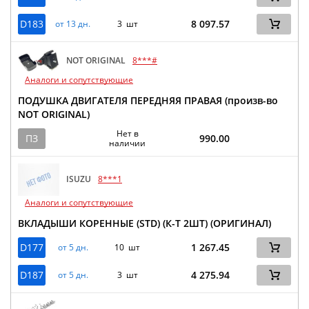
D183
8 097.57
от 13 дн.
3 шт
NOT ORIGINAL
8***#
Аналоги и сопутствующие
ПОДУШКА ДВИГАТЕЛЯ ПЕРЕДНЯЯ ПРАВАЯ (произв-во
NOT ORIGINAL)
Нет в
ПЗ
990.00
наличии
ISUZU
8***1
Аналоги и сопутствующие
ВКЛАДЫШИ КОРЕННЫЕ (STD) (К-Т 2ШТ) (ОРИГИНАЛ)
D177
1 267.45
от 5 дн.
10 шт
D187
4 275.94
от 5 дн.
3 шт