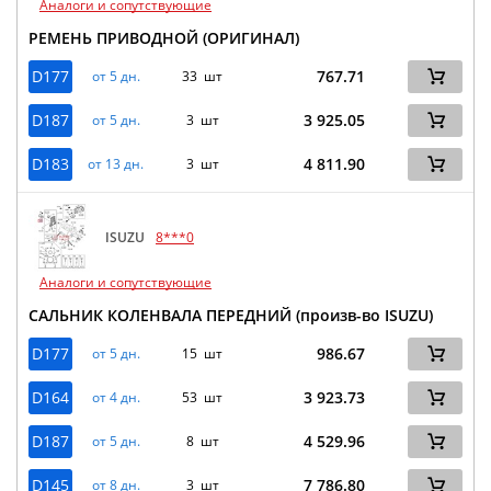
Аналоги и сопутствующие
РЕМЕНЬ ПРИВОДНОЙ (ОРИГИНАЛ)
D177
767.71
от 5 дн.
33 шт
D187
3 925.05
от 5 дн.
3 шт
D183
4 811.90
от 13 дн.
3 шт
ISUZU
8***0
Аналоги и сопутствующие
САЛЬНИК КОЛЕНВАЛА ПЕРЕДНИЙ (произв-во ISUZU)
D177
986.67
от 5 дн.
15 шт
D164
3 923.73
от 4 дн.
53 шт
D187
4 529.96
от 5 дн.
8 шт
D145
7 786.80
от 8 дн.
3 шт