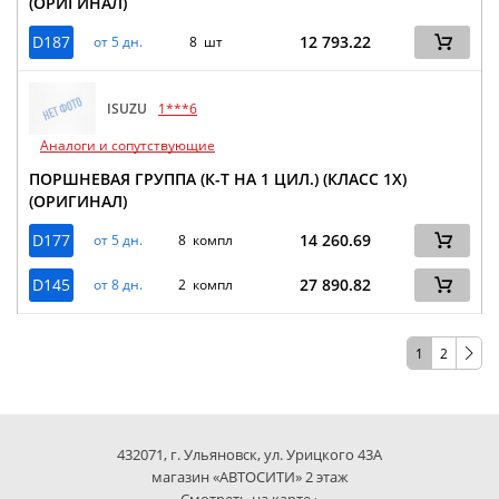
(ОРИГИНАЛ)
D187
12 793.22
от 5 дн.
8 шт
ISUZU
1***6
Аналоги и сопутствующие
ПОРШНЕВАЯ ГРУППА (К-Т НА 1 ЦИЛ.) (КЛАСС 1X)
(ОРИГИНАЛ)
D177
14 260.69
от 5 дн.
8 компл
D145
27 890.82
от 8 дн.
2 компл
1
2
432071, г. Ульяновск, ул. Урицкого 43А
магазин «АВТОСИТИ» 2 этаж