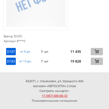
Бренд: ISUZU
Артикул: 8***0
сп
D187
11 435
от 6 дн.
5 шт
D183
19 828
от 13 дн.
7 шт
432071, г. Ульяновск, ул. Урицкого 43А
магазин «АВТОСИТИ» 2 этаж
Смотреть на карте ›
+7 (987) 688-88-33
Пользовательское соглашение