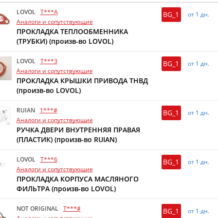
LOVOL
T***A
BG_1
от 1 дн.
Аналоги и сопутствующие
ПРОКЛАДКА ТЕПЛООБМЕННИКА
(ТРУБКИ) (произв-во LOVOL)
LOVOL
T***3
BG_1
от 1 дн.
Аналоги и сопутствующие
ПРОКЛАДКА КРЫШКИ ПРИВОДА ТНВД
(произв-во LOVOL)
RUIAN
1***#
BG_1
от 1 дн.
Аналоги и сопутствующие
РУЧКА ДВЕРИ ВНУТРЕННЯЯ ПРАВАЯ
(ПЛАСТИК) (произв-во RUIAN)
LOVOL
T***6
BG_1
от 1 дн.
Аналоги и сопутствующие
ПРОКЛАДКА КОРПУСА МАСЛЯНОГО
ФИЛЬТРА (произв-во LOVOL)
NOT ORIGINAL
T***#
BG_1
от 1 дн.