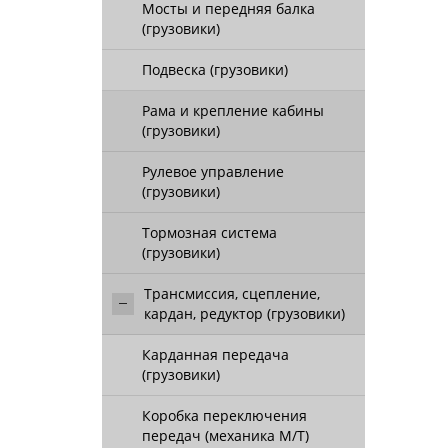
Мосты и передняя балка
(грузовики)
Подвеска (грузовики)
Рама и крепление кабины
(грузовики)
Рулевое управление
(грузовики)
Тормозная система
(грузовики)
Трансмиссия, сцепление,
кардан, редуктор (грузовики)
Карданная передача
(грузовики)
Коробка переключения
передач (механика М/Т)