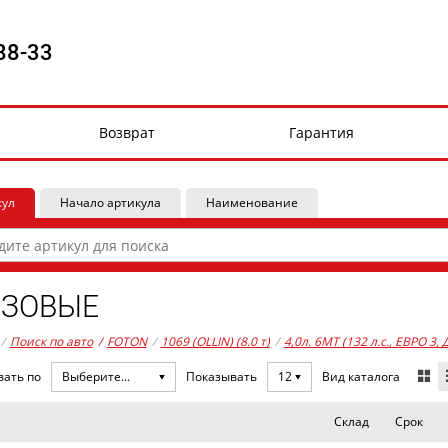
88-33
Возврат
Гарантия
кул
Начало артикула
Наименование
УЗОВЫЕ
/
Поиск по авто
/
FOTON
/
1069 (OLLIN) (8.0 т)
/
4,0л. 6MT (132 л.с., ЕВРО 3,
Вид каталога
вать по
Выберите...
Показывать
12
Склад
Срок