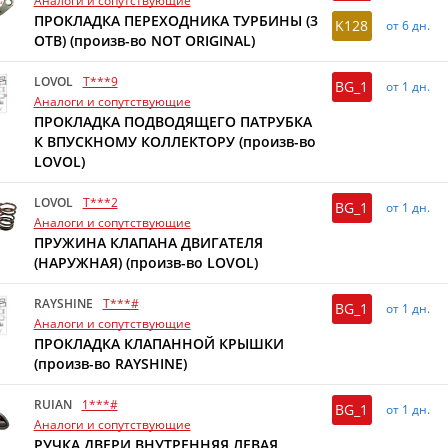
Аналоги и сопутствующие
ПРОКЛАДКА ПЕРЕХОДНИКА ТУРБИНЫ (3
K128
от 6 дн.
ОТВ) (произв-во NOT ORIGINAL)
LOVOL
T***9
BG_1
от 1 дн.
Аналоги и сопутствующие
ПРОКЛАДКА ПОДВОДЯЩЕГО ПАТРУБКА
К ВПУСКНОМУ КОЛЛЕКТОРУ (произв-во
LOVOL)
LOVOL
T***2
BG_1
от 1 дн.
Аналоги и сопутствующие
ПРУЖИНА КЛАПАНА ДВИГАТЕЛЯ
(НАРУЖНАЯ) (произв-во LOVOL)
RAYSHINE
T***#
BG_1
от 1 дн.
Аналоги и сопутствующие
ПРОКЛАДКА КЛАПАННОЙ КРЫШКИ
(произв-во RAYSHINE)
RUIAN
1***#
BG_1
от 1 дн.
Аналоги и сопутствующие
РУЧКА ДВЕРИ ВНУТРЕННЯЯ ЛЕВАЯ