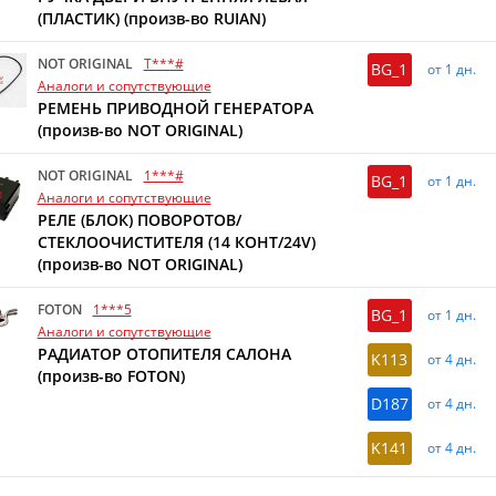
(ПЛАСТИК) (произв-во RUIAN)
NOT ORIGINAL
T***#
BG_1
от 1 дн.
Аналоги и сопутствующие
РЕМЕНЬ ПРИВОДНОЙ ГЕНЕРАТОРА
(произв-во NOT ORIGINAL)
NOT ORIGINAL
1***#
BG_1
от 1 дн.
Аналоги и сопутствующие
РЕЛЕ (БЛОК) ПОВОРОТОВ/
СТЕКЛООЧИСТИТЕЛЯ (14 КОНТ/24V)
(произв-во NOT ORIGINAL)
FOTON
1***5
BG_1
от 1 дн.
Аналоги и сопутствующие
РАДИАТОР ОТОПИТЕЛЯ САЛОНА
K113
от 4 дн.
(произв-во FOTON)
D187
от 4 дн.
K141
от 4 дн.