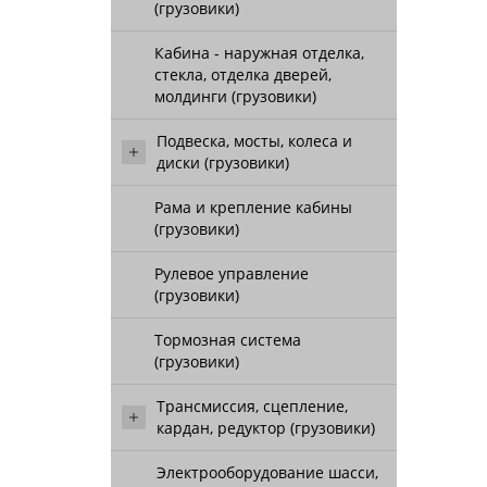
(грузовики)
Кабина - наружная отделка,
стекла, отделка дверей,
молдинги (грузовики)
Подвеска, мосты, колеса и
диски (грузовики)
Рама и крепление кабины
(грузовики)
Рулевое управление
(грузовики)
Тормозная система
(грузовики)
Трансмиссия, сцепление,
кардан, редуктор (грузовики)
Электрооборудование шасси,