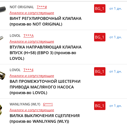
NOT ORIGINAL
T***#
BG_1
от 1 дн.
Аналоги и сопутствующие
ВИНТ РЕГУЛИРОВОЧНЫЙ КЛАПАНА
(произв-во NOT ORIGINAL)
LOVOL
T***A
BG_1
от 1 дн.
Аналоги и сопутствующие
ВТУЛКА НАПРАВЛЯЮЩАЯ КЛАПАНА
ВПУСК (H=58) (ЕВРО 3) (произв-во
LOVOL)
LOVOL
T***4
BG_1
от 1 дн.
Аналоги и сопутствующие
ВАЛ ПРОМЕЖУТОЧНОЙ ШЕСТЕРНИ
ПРИВОДА МАСЛЯНОГО НАСОСА
(произв-во LOVOL)
WANLIYANG (WLY)
6***1
BG_1
от 1 дн.
Аналоги и сопутствующие
ВИЛКА ВЫКЛЮЧЕНИЯ СЦЕПЛЕНИЯ
(произв-во WANLIYANG (WLY))