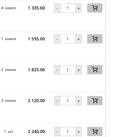
1 335.00
-
4 компл
+
1 595.00
-
1 компл
+
1 825.00
-
2 компл
+
2 120.00
-
3 компл
+
2 240.00
-
1 шт
+