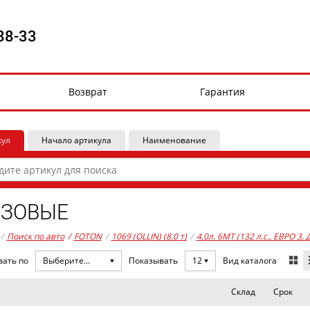
88-33
Возврат
Гарантия
кул
Начало артикула
Наименование
УЗОВЫЕ
/
Поиск по авто
/
FOTON
/
1069 (OLLIN) (8.0 т)
/
4,0л. 6MT (132 л.с., ЕВРО 3,
Вид каталога
вать по
Выберите...
Показывать
12
Склад
Срок