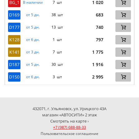
BG_1
1 020
В наличии
7 шт
D169
683
от 5 дн.
38 шт
D177
740
от 5 дн.
13 шт
K128
797
от 6 дн.
1 шт
K141
1 775
от 3 дн.
7 шт
D187
1 916
от 5 дн.
30 шт
D150
2 995
от 6 дн.
3 шт
432071, г. Ульяновск, ул. Урицкого 43А
магазин «АВТОСИТИ» 2 этаж
Смотреть на карте ›
+7 (987) 688-88-33
Пользовательское соглашение