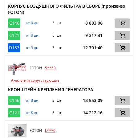
КОРПУС ВОЗДУШНОГО ФИЛЬТРА В СБОРЕ (произв-во
FOTON)
C146
8 883.06
от 8 дн.
5 шт
C121
9 317.41
от 8 дн.
5 шт
D187
12 701.40
от 5 дн.
3 шт
FOTON
5***3
Аналоги и сопутствующие
КРОНШТЕЙН КРЕПЛЕНИЯ ГЕНЕРАТОРА
C146
13 553.09
от 8 дн.
3 шт
C121
14 212.16
от 8 дн.
3 шт
FOTON
L***0