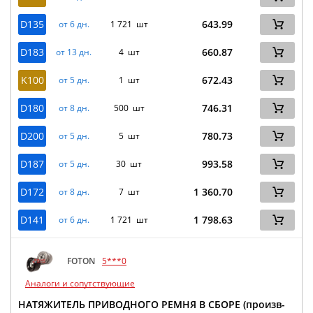
D135
643.99
от 6 дн.
1 721 шт
D183
660.87
от 13 дн.
4 шт
K100
672.43
от 5 дн.
1 шт
D180
746.31
от 8 дн.
500 шт
D200
780.73
от 5 дн.
5 шт
D187
993.58
от 5 дн.
30 шт
D172
1 360.70
от 8 дн.
7 шт
D141
1 798.63
от 6 дн.
1 721 шт
FOTON
5***0
Аналоги и сопутствующие
НАТЯЖИТЕЛЬ ПРИВОДНОГО РЕМНЯ В СБОРЕ (произв-