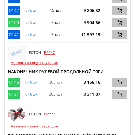
D142
9 806.52
от 6 дн.
15 шт
C100
9 904.66
от 5 дн.
7 шт
D141
11 597.19
от 6 дн.
7 шт
FOTON
B***C
Аналоги и сопутствующие
НАКОНЕЧНИК РУЛЕВОЙ ПРОДОЛЬНОЙ ТЯГИ
C146
3 156.16
от 8 дн.
305 шт
C121
3 311.07
от 8 дн.
305 шт
FOTON
W***1
Аналоги и сопутствующие