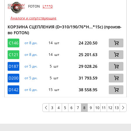
FOTON
L***0
Аналоги и сопутствующие
КОРЗИНА СЦЕПЛЕНИЯ (D=310/190/76*H...*15с) (произв-
во FOTON)
C146
24 220.50
от 8 дн.
14 шт
C121
25 201.63
от 8 дн.
14 шт
D187
29 028.26
от 5 дн.
5 шт
D200
31 793.59
от 5 дн.
5 шт
D142
38 558.95
от 6 дн.
15 шт
3
4
5
6
7
8
9
10
11
12
13