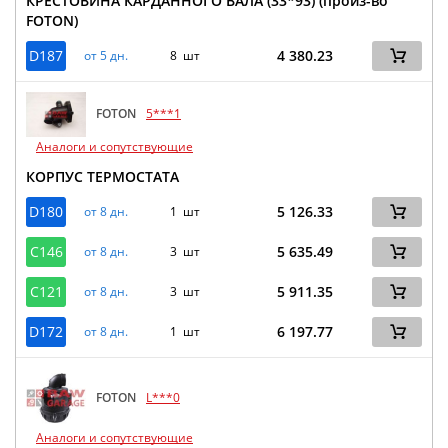
КРЕСТОВИНА КАРДАННОГО ВАЛА (33*93) (произ-во
FOTON)
D187
4 380.23
от 5 дн.
8 шт
FOTON
5***1
Аналоги и сопутствующие
КОРПУС ТЕРМОСТАТА
D180
5 126.33
от 8 дн.
1 шт
C146
5 635.49
от 8 дн.
3 шт
C121
5 911.35
от 8 дн.
3 шт
D172
6 197.77
от 8 дн.
1 шт
FOTON
L***0
Аналоги и сопутствующие