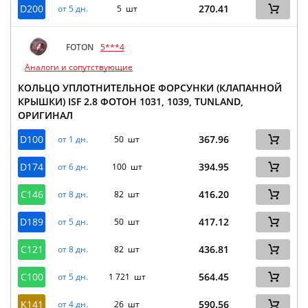
D200
270.41
от 5 дн.
5 шт
FOTON
5***4
Аналоги и сопутствующие
КОЛЬЦО УПЛОТНИТЕЛЬНОЕ ФОРСУНКИ (КЛАПАННОЙ
КРЫШКИ) ISF 2.8 ФОТОН 1031, 1039, TUNLAND,
ОРИГИНАЛ
D100
367.96
от 1 дн.
50 шт
D174
394.95
от 6 дн.
100 шт
C146
416.20
от 8 дн.
82 шт
D189
417.12
от 5 дн.
50 шт
C121
436.81
от 8 дн.
82 шт
C100
564.45
от 5 дн.
1 721 шт
K141
590.56
от 4 дн.
26 шт