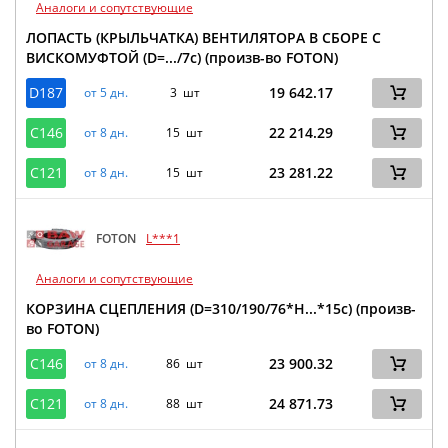
Аналоги и сопутствующие
ЛОПАСТЬ (КРЫЛЬЧАТКА) ВЕНТИЛЯТОРА В СБОРЕ С
ВИСКОМУФТОЙ (D=.../7c) (произв-во FOTON)
D187
19 642.17
от 5 дн.
3 шт
C146
22 214.29
от 8 дн.
15 шт
C121
23 281.22
от 8 дн.
15 шт
FOTON
L***1
Аналоги и сопутствующие
КОРЗИНА СЦЕПЛЕНИЯ (D=310/190/76*H...*15с) (произв-
во FOTON)
C146
23 900.32
от 8 дн.
86 шт
C121
24 871.73
от 8 дн.
88 шт