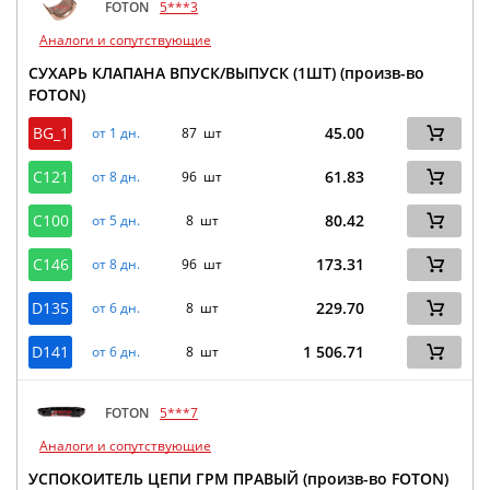
FOTON
5***3
Аналоги и сопутствующие
СУХАРЬ КЛАПАНА ВПУСК/ВЫПУСК (1ШТ) (произв-во
FOTON)
BG_1
45.00
от 1 дн.
87 шт
C121
61.83
от 8 дн.
96 шт
C100
80.42
от 5 дн.
8 шт
C146
173.31
от 8 дн.
96 шт
D135
229.70
от 6 дн.
8 шт
D141
1 506.71
от 6 дн.
8 шт
FOTON
5***7
Аналоги и сопутствующие
УСПОКОИТЕЛЬ ЦЕПИ ГРМ ПРАВЫЙ (произв-во FOTON)