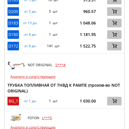
D200
960.57
от 5 дн.
5 шт
D183
1 048.06
от 13 дн.
1 шт
D180
1 181.95
от 8 дн.
1 шт
D172
1 522.75
от 8 дн.
141 шт
NOT ORIGINAL
5***#
Аналоги и сопутствующие
ТРУБКА ТОПЛИВНАЯ ОТ ТНВД К РАМПЕ (произв-во NOT
ORIGINAL)
BG_1
1 030.00
от 1 дн.
1 шт
FOTON
L***0
Аналоги и сопутствующие