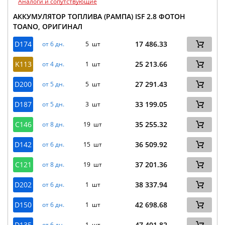
Аналоги и сопутствующие
АККУМУЛЯТОР ТОПЛИВА (РАМПА) ISF 2.8 ФОТОН
TOANO, ОРИГИНАЛ
D174
17 486.33
от 6 дн.
5 шт
K113
25 213.66
от 4 дн.
1 шт
D200
27 291.43
от 5 дн.
5 шт
D187
33 199.05
от 5 дн.
3 шт
C146
35 255.32
от 8 дн.
19 шт
D142
36 509.92
от 6 дн.
15 шт
C121
37 201.36
от 8 дн.
19 шт
D202
38 337.94
от 6 дн.
1 шт
D150
42 698.68
от 6 дн.
1 шт
D135
47 401.82
от 6 дн.
1 шт