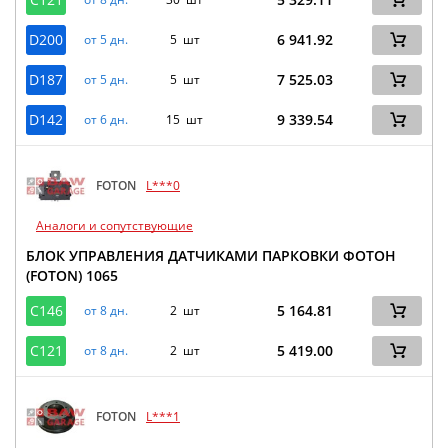
D200
6 941.92
от 5 дн.
5 шт
D187
7 525.03
от 5 дн.
5 шт
D142
9 339.54
от 6 дн.
15 шт
FOTON
L***0
Аналоги и сопутствующие
БЛОК УПРАВЛЕНИЯ ДАТЧИКАМИ ПАРКОВКИ ФОТОН
(FOTON) 1065
C146
5 164.81
от 8 дн.
2 шт
C121
5 419.00
от 8 дн.
2 шт
FOTON
L***1