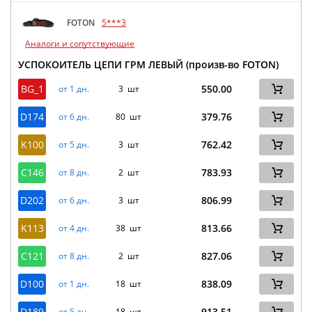
FOTON
5***3
Аналоги и сопутствующие
УСПОКОИТЕЛЬ ЦЕПИ ГРМ ЛЕВЫЙ (произв-во FOTON)
BG_1
550.00
от 1 дн.
3 шт
D174
379.76
от 6 дн.
80 шт
K100
762.42
от 5 дн.
3 шт
C146
783.93
от 8 дн.
2 шт
D202
806.99
от 6 дн.
3 шт
K113
813.66
от 4 дн.
38 шт
C121
827.06
от 8 дн.
2 шт
D100
838.09
от 1 дн.
18 шт
D189
913.51
от 5 дн.
18 шт