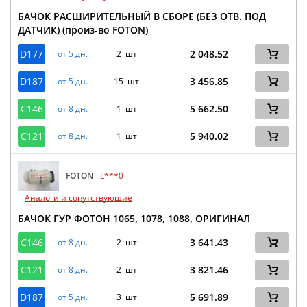
БАЧОК РАСШИРИТЕЛЬНЫЙ В СБОРЕ (БЕЗ ОТВ. ПОД
ДАТЧИК) (произ-во FOTON)
D177
2 048.52
от 5 дн.
2 шт
D187
3 456.85
от 5 дн.
15 шт
C146
5 662.50
от 8 дн.
1 шт
C121
5 940.02
от 8 дн.
1 шт
FOTON
L***0
Аналоги и сопутствующие
БАЧОК ГУР ФОТОН 1065, 1078, 1088, ОРИГИНАЛ
C146
3 641.43
от 8 дн.
2 шт
C121
3 821.46
от 8 дн.
2 шт
D187
5 691.89
от 5 дн.
3 шт