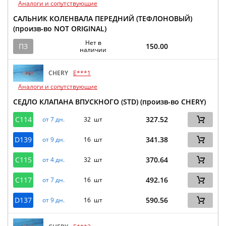
Аналоги и сопутствующие
САЛЬНИК КОЛЕНВАЛА ПЕРЕДНИЙ (ТЕФЛОНОВЫЙ)
(произв-во NOT ORIGINAL)
Нет в
ПЗ
150.00
наличии
CHERY
E***1
Аналоги и сопутствующие
СЕДЛО КЛАПАНА ВПУСКНОГО (STD) (произв-во CHERY)
C114
327.52
от 7 дн.
32 шт
D139
341.38
от 9 дн.
16 шт
C115
370.64
от 4 дн.
32 шт
C117
492.16
от 7 дн.
16 шт
D137
590.56
от 9 дн.
16 шт