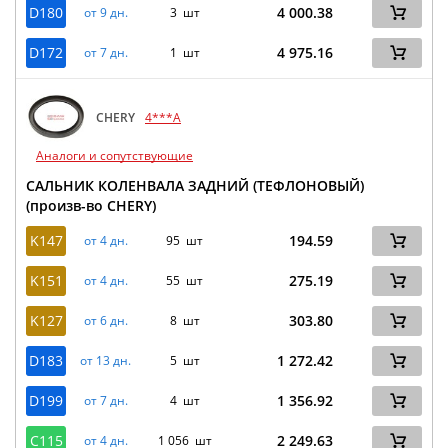
D180
4 000.38
от 9 дн.
3 шт
D172
4 975.16
от 7 дн.
1 шт
CHERY
4***A
Аналоги и сопутствующие
САЛЬНИК КОЛЕНВАЛА ЗАДНИЙ (ТЕФЛОНОВЫЙ)
(произв-во CHERY)
K147
194.59
от 4 дн.
95 шт
K151
275.19
от 4 дн.
55 шт
K127
303.80
от 6 дн.
8 шт
D183
1 272.42
от 13 дн.
5 шт
D199
1 356.92
от 7 дн.
4 шт
C115
2 249.63
от 4 дн.
1 056 шт