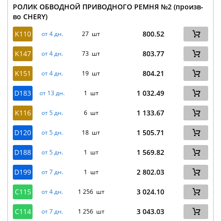
РОЛИК ОБВОДНОЙ ПРИВОДНОГО РЕМНЯ №2 (произв-
во CHERY)
K110
800.52
от 4 дн.
27 шт
K147
803.77
от 4 дн.
73 шт
K151
804.21
от 4 дн.
19 шт
D183
1 032.49
от 13 дн.
1 шт
K116
1 133.67
от 5 дн.
6 шт
D120
1 505.71
от 5 дн.
18 шт
D188
1 569.82
от 5 дн.
1 шт
D199
2 802.03
от 7 дн.
1 шт
C115
3 024.10
от 4 дн.
1 256 шт
C114
3 043.03
от 7 дн.
1 256 шт