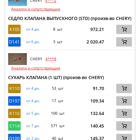
CHERY
E***2
Аналоги и сопутствующие
СЕДЛО КЛАПАНА ВЫПУСКНОГО (STD) (произв-во CHERY)
K105
972.21
от 4 дн.
8 шт
D141
2 020.47
от 6 дн.
3 шт
CHERY
4***8
Аналоги и сопутствующие
СУХАРЬ КЛАПАНА (1 ШТ) (произв-во CHERY)
K110
91.70
от 4 дн.
53 шт
D197
109.34
от 4 дн.
17 шт
K116
132.64
от 5 дн.
100 шт
C114
140.45
от 7 дн.
571 шт
D100
145.37
от 2 дн.
40 шт