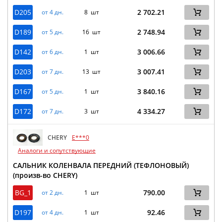
D205
2 702.21
от 4 дн.
8 шт
D189
2 748.94
от 5 дн.
16 шт
D142
3 006.66
от 6 дн.
1 шт
D203
3 007.41
от 7 дн.
13 шт
D167
3 840.16
от 5 дн.
1 шт
D172
4 334.27
от 7 дн.
3 шт
CHERY
E***0
Аналоги и сопутствующие
САЛЬНИК КОЛЕНВАЛА ПЕРЕДНИЙ (ТЕФЛОНОВЫЙ)
(произв-во CHERY)
BG_1
790.00
от 2 дн.
1 шт
D197
92.46
от 4 дн.
1 шт