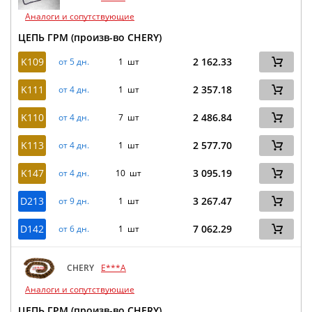
Аналоги и сопутствующие
ЦЕПЬ ГРМ (произв-во CHERY)
K109
2 162.33
от 5 дн.
1 шт
K111
2 357.18
от 4 дн.
1 шт
K110
2 486.84
от 4 дн.
7 шт
K113
2 577.70
от 4 дн.
1 шт
K147
3 095.19
от 4 дн.
10 шт
D213
3 267.47
от 9 дн.
1 шт
D142
7 062.29
от 6 дн.
1 шт
CHERY
E***A
Аналоги и сопутствующие
ЦЕПЬ ГРМ (произв-во CHERY)