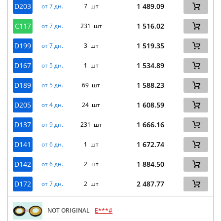
D203
1 489.09
от 7 дн.
7 шт
C117
1 516.02
от 7 дн.
231 шт
D199
1 519.35
от 7 дн.
3 шт
D167
1 534.89
от 5 дн.
1 шт
D189
1 588.23
от 5 дн.
69 шт
D205
1 608.59
от 4 дн.
24 шт
D137
1 666.16
от 9 дн.
231 шт
D141
1 672.74
от 6 дн.
1 шт
D142
1 884.50
от 6 дн.
2 шт
D172
2 487.77
от 7 дн.
2 шт
NOT ORIGINAL
E***#