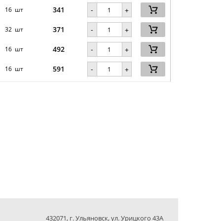
341
-
16 шт
+
371
-
32 шт
+
492
-
16 шт
+
591
-
16 шт
+
432071, г. Ульяновск, ул. Урицкого 43А