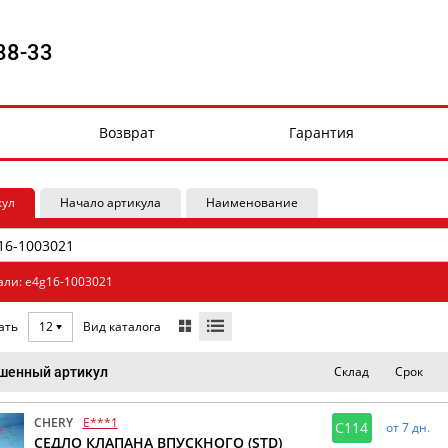
88-33
Возврат
Гарантия
кул
Начало артикула
Наименование
али: e4g16-1003021
Вид каталога
ать
12
Склад
Срок
шенный артикул
CHERY
E***1
C114
от 7 дн.
СЕДЛО КЛАПАНА ВПУСКНОГО (STD)