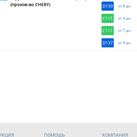
(произв-во CHERY)
D139
от 8 дн.
C115
от 4 дн.
C117
от 7 дн.
D137
от 9 дн.
УКЦИЯ
ПОМОЩЬ
КОМПАНИЯ