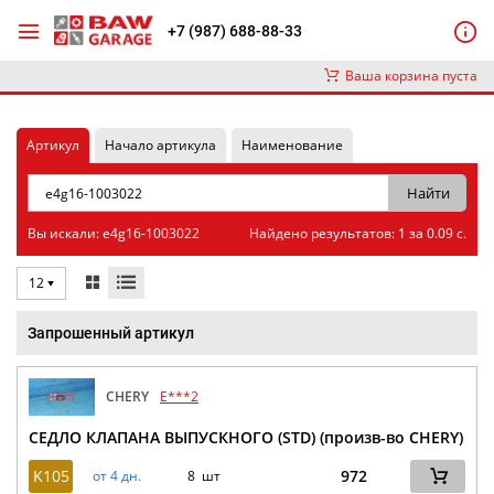
+7 (987) 688-88-33
Ваша корзина пуста
Артикул
Начало артикула
Наименование
Вы искали: e4g16-1003022
Найдено результатов: 1 за 0.09 с.
12
Запрошенный артикул
CHERY
E***2
СЕДЛО КЛАПАНА ВЫПУСКНОГО (STD) (произв-во CHERY)
K105
972
от 4 дн.
8 шт