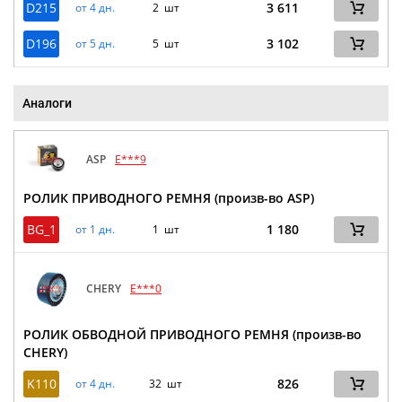
D215
3 611
от 4 дн.
2 шт
D196
3 102
от 5 дн.
5 шт
Аналоги
ASP
E***9
РОЛИК ПРИВОДНОГО РЕМНЯ (произв-во ASP)
BG_1
1 180
от 1 дн.
1 шт
CHERY
E***0
РОЛИК ОБВОДНОЙ ПРИВОДНОГО РЕМНЯ (произв-во
CHERY)
K110
826
от 4 дн.
32 шт