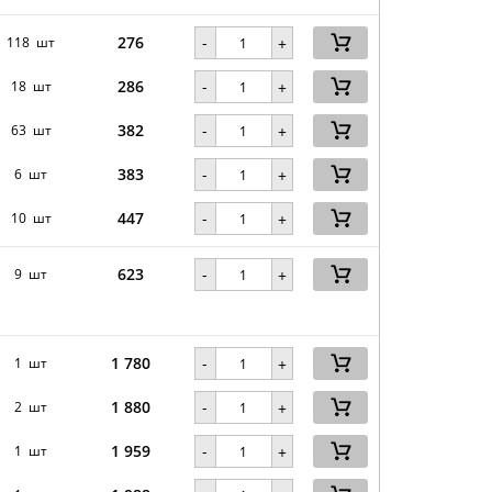
276
-
118 шт
+
286
-
18 шт
+
382
-
63 шт
+
383
-
6 шт
+
447
-
10 шт
+
623
-
9 шт
+
1 780
-
1 шт
+
1 880
-
2 шт
+
1 959
-
1 шт
+