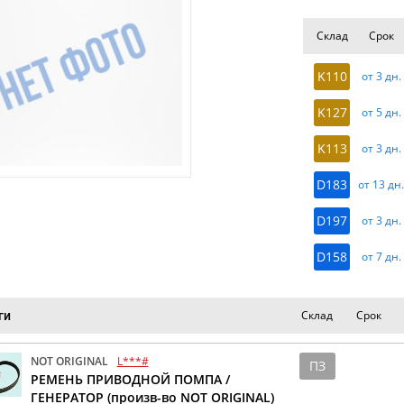
Склад
Срок
K110
от 3 дн.
K127
от 5 дн.
K113
от 3 дн.
D183
от 13 дн
D197
от 3 дн.
D158
от 7 дн.
Склад
Срок
ги
NOT ORIGINAL
L***#
ПЗ
РЕМЕНЬ ПРИВОДНОЙ ПОМПА /
ГЕНЕРАТОР (произв-во NOT ORIGINAL)