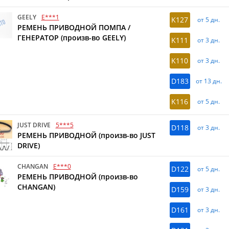
GEELY
E***1
K127
от 5 дн.
РЕМЕНЬ ПРИВОДНОЙ ПОМПА /
ГЕНЕРАТОР (произв-во GEELY)
K111
от 3 дн.
K110
от 3 дн.
D183
от 13 дн.
K116
от 5 дн.
JUST DRIVE
5***5
D118
от 3 дн.
РЕМЕНЬ ПРИВОДНОЙ (произв-во JUST
DRIVE)
CHANGAN
E***0
D122
от 5 дн.
РЕМЕНЬ ПРИВОДНОЙ (произв-во
CHANGAN)
D159
от 3 дн.
D161
от 3 дн.