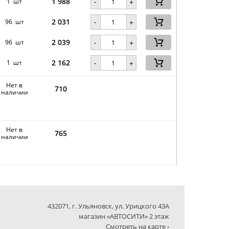
1 988
-
1 шт
+
2 031
-
96 шт
+
2 039
-
96 шт
+
2 162
-
1 шт
+
Нет в
710
наличии
Нет в
765
наличии
432071, г. Ульяновск, ул. Урицкого 43А
магазин «АВТОСИТИ» 2 этаж
Смотреть на карте ›