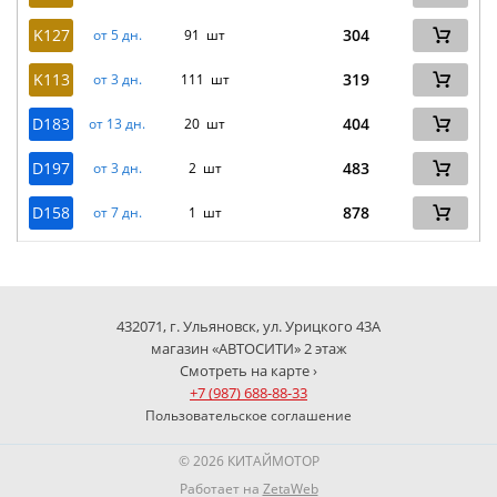
K127
304
от 5 дн.
91 шт
K113
319
от 3 дн.
111 шт
D183
404
от 13 дн.
20 шт
D197
483
от 3 дн.
2 шт
D158
878
от 7 дн.
1 шт
432071, г. Ульяновск, ул. Урицкого 43А
магазин «АВТОСИТИ» 2 этаж
Смотреть на карте ›
+7 (987) 688-88-33
Пользовательское соглашение
© 2026 КИТАЙМОТОР
Работает на
ZetaWeb