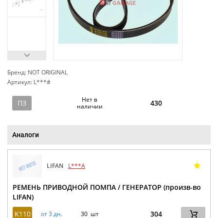
Бренд: NOT ORIGINAL
Артикул: L***#
сп
Нет в
ПЗ
430
наличии
Аналоги
LIFAN
L***A
РЕМЕНЬ ПРИВОДНОЙ ПОМПА / ГЕНЕРАТОР (произв-во
LIFAN)
K110
304
от 3 дн.
30 шт