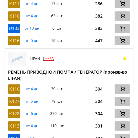
K111
286
от 4 дн.
17 шт
K110
382
от 4 дн.
63 шт
D183
383
от 13 дн.
6 шт
K116
447
от 5 дн.
10 шт
LIFAN
L***A
РЕМЕНЬ ПРИВОДНОЙ ПОМПА / ГЕНЕРАТОР (произв-во
LIFAN)
K110
304
от 4 дн.
30 шт
K127
304
от 5 дн.
79 шт
K128
304
от 6 дн.
270 шт
K113
331
от 4 дн.
110 шт