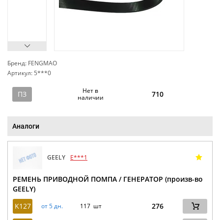
Бренд: FENGMAO
Артикул: 5***0
сп
Нет в
ПЗ
710
наличии
Аналоги
GEELY
E***1
РЕМЕНЬ ПРИВОДНОЙ ПОМПА / ГЕНЕРАТОР (произв-во
GEELY)
K127
276
от 5 дн.
117 шт