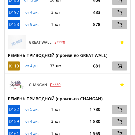
D183
404
от 13 дн.
20 шт
D197
483
от 4 дн.
2 шт
D158
878
от 8 дн.
1 шт
GREAT WALL
3***0
РЕМЕНЬ ПРИВОДНОЙ (произв-во GREAT WALL)
K110
681
от 4 дн.
33 шт
CHANGAN
E***0
РЕМЕНЬ ПРИВОДНОЙ (произв-во CHANGAN)
D122
1 780
от 5 дн.
1 шт
D159
1 880
от 4 дн.
2 шт
D161
1 959
от 4 дн.
1 шт