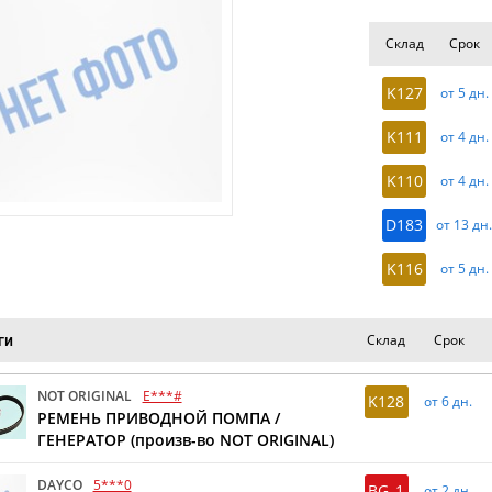
Склад
Срок
K127
от 5 дн.
K111
от 4 дн.
K110
от 4 дн.
D183
от 13 дн
K116
от 5 дн.
Склад
Срок
ги
NOT ORIGINAL
E***#
K128
от 6 дн.
РЕМЕНЬ ПРИВОДНОЙ ПОМПА /
ГЕНЕРАТОР (произв-во NOT ORIGINAL)
DAYCO
5***0
BG_1
от 2 дн.