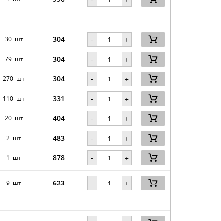
304
-
30 шт
+
304
-
79 шт
+
304
-
270 шт
+
331
-
110 шт
+
404
-
20 шт
+
483
-
2 шт
+
878
-
1 шт
+
623
-
9 шт
+