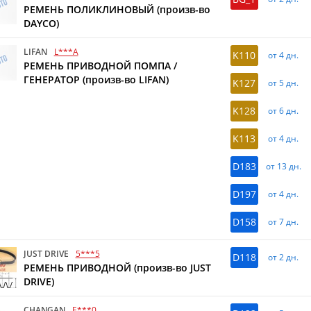
РЕМЕНЬ ПОЛИКЛИНОВЫЙ (произв-во
DAYCO)
LIFAN
L***A
K110
от 4 дн.
РЕМЕНЬ ПРИВОДНОЙ ПОМПА /
ГЕНЕРАТОР (произв-во LIFAN)
K127
от 5 дн.
K128
от 6 дн.
K113
от 4 дн.
D183
от 13 дн.
D197
от 4 дн.
D158
от 7 дн.
JUST DRIVE
5***5
D118
от 2 дн.
РЕМЕНЬ ПРИВОДНОЙ (произв-во JUST
DRIVE)
CHANGAN
E***0