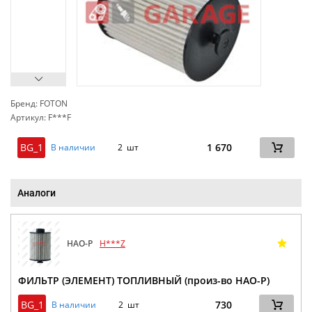
Бренд: FOTON
Артикул: F***F
сп
BG_1
1 670
В наличии
2 шт
Аналоги
HAO-P
H***Z
ФИЛЬТР (ЭЛЕМЕНТ) ТОПЛИВНЫЙ (произ-во HAO-P)
BG_1
730
В наличии
2 шт