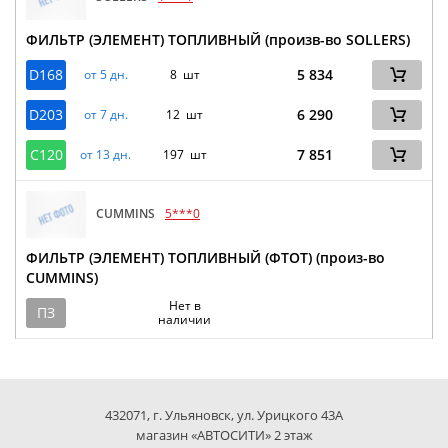
ФИЛЬТР (ЭЛЕМЕНТ) ТОПЛИВНЫЙ (произв-во SOLLERS)
D168
5 834
от 5 дн.
8 шт
D203
6 290
от 7 дн.
12 шт
C120
7 851
от 13 дн.
197 шт
CUMMINS
5***0
ФИЛЬТР (ЭЛЕМЕНТ) ТОПЛИВНЫЙ (ФТОТ) (произ-во
CUMMINS)
Нет в
ПЗ
наличии
432071, г. Ульяновск, ул. Урицкого 43А
магазин «АВТОСИТИ» 2 этаж