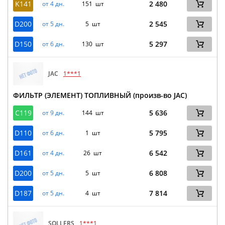
K141
2 480
от 4 дн.
151 шт
D200
2 545
от 5 дн.
5 шт
D150
5 297
от 6 дн.
130 шт
JAC
1***1
ФИЛЬТР (ЭЛЕМЕНТ) ТОПЛИВНЫЙ (произв-во JAC)
C119
5 636
от 9 дн.
144 шт
D110
5 795
от 6 дн.
1 шт
D161
6 542
от 4 дн.
26 шт
D200
6 808
от 5 дн.
5 шт
D187
7 814
от 5 дн.
4 шт
SOLLERS
1***1