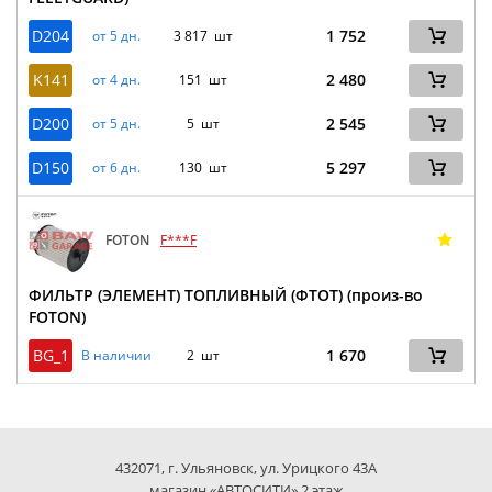
D204
1 752
от 5 дн.
3 817 шт
K141
2 480
от 4 дн.
151 шт
D200
2 545
от 5 дн.
5 шт
D150
5 297
от 6 дн.
130 шт
FOTON
F***F
ФИЛЬТР (ЭЛЕМЕНТ) ТОПЛИВНЫЙ (ФТОТ) (произ-во
FOTON)
BG_1
1 670
В наличии
2 шт
432071, г. Ульяновск, ул. Урицкого 43А
магазин «АВТОСИТИ» 2 этаж