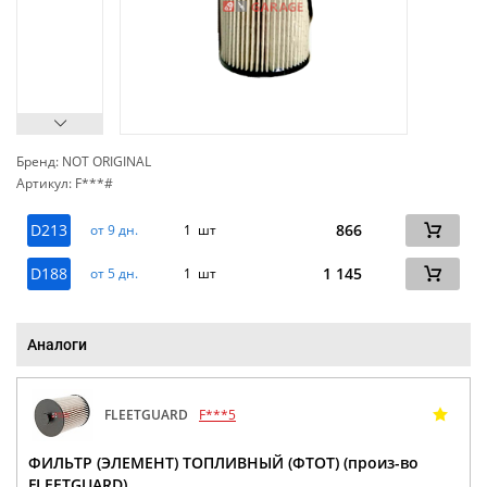
Бренд: NOT ORIGINAL
Артикул: F***#
сп
D213
866
от 9 дн.
1 шт
D188
1 145
от 5 дн.
1 шт
Аналоги
FLEETGUARD
F***5
ФИЛЬТР (ЭЛЕМЕНТ) ТОПЛИВНЫЙ (ФТОТ) (произ-во
FLEETGUARD)