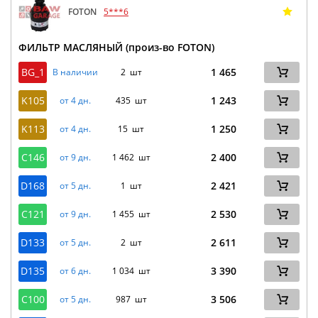
FOTON
5***6
ФИЛЬТР МАСЛЯНЫЙ (произ-во FOTON)
BG_1
1 465
В наличии
2 шт
K105
1 243
от 4 дн.
435 шт
K113
1 250
от 4 дн.
15 шт
C146
2 400
от 9 дн.
1 462 шт
D168
2 421
от 5 дн.
1 шт
C121
2 530
от 9 дн.
1 455 шт
D133
2 611
от 5 дн.
2 шт
D135
3 390
от 6 дн.
1 034 шт
C100
3 506
от 5 дн.
987 шт