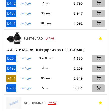
D142
3 790
от 6 дн.
7 шт
D187
3 947
от 5 дн.
30 шт
D141
4 092
от 6 дн.
987 шт
FLEETGUARD
L***6
ФИЛЬТР МАСЛЯНЫЙ (произ-во FLEETGUARD)
D204
1 650
от 5 дн.
3 960 шт
D198
2 209
от 6 дн.
4 шт
K141
2 349
от 4 дн.
96 шт
D200
3 084
от 5 дн.
5 шт
NOT ORIGINAL
L***#