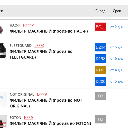
Склад
Срок
ги
HAO-P
H***P
BG_1
от 2 дн.
ФИЛЬТР МАСЛЯНЫЙ (произ-во HAO-P)
FLEETGUARD
L***6
D204
от 5 дн.
ФИЛЬТР МАСЛЯНЫЙ (произ-во
FLEETGUARD)
D198
от 6 дн.
K141
от 4 дн.
D200
от 5 дн.
NOT ORIGINAL
L***#
ПЗ
ФИЛЬТР МАСЛЯНЫЙ (произ-во NOT
ORIGINAL)
FOTON
J***9
ПЗ
ФИЛЬТР МАСЛЯНЫЙ (произв-во FOTON)