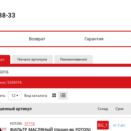
88-33
Возврат
Гарантия
кул
Начало артикула
Наименование
али: 5266016
Вид каталога
ать
12
Склад
Срок
шенный артикул
FOTON
5***6
BG_1
от 2 дн.
ФИЛЬТР МАСЛЯНЫЙ (произ-во FOTON)