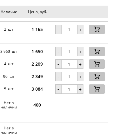
Наличие
Цена, руб.
1 165
-
2 шт
+
1 650
-
3 960 шт
+
2 209
-
4 шт
+
2 349
-
96 шт
+
3 084
-
5 шт
+
Нет в
400
наличии
Нет в
наличии