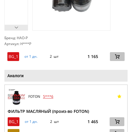
Бренд: HAO-P
Артикул: H***P
сп
BG_1
1 165
от 1 дн.
2 шт
Аналоги
FOTON
5***6
ФИЛЬТР МАСЛЯНЫЙ (произ-во FOTON)
BG_1
1 465
от 1 дн.
2 шт