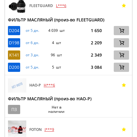
FLEETGUARD
L***6
ФИЛЬТР МАСЛЯНЫЙ (произ-во FLEETGUARD)
D204
1 650
от 5 дн.
4 039 шт
D198
2 209
от 6 дн.
4 шт
K141
2 349
от 3 дн.
96 шт
D200
3 084
от 5 дн.
5 шт
HAO-P
H***6
ФИЛЬТР МАСЛЯНЫЙ (произ-во HAO-P)
Нет в
ПЗ
наличии
FOTON
J***9