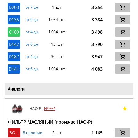
D203
3 254
от 7 дн.
1 шт
D135
3 384
от 6 дн.
1 034 шт
C100
3 498
от 4 дн.
1 034 шт
D142
3 790
от 6 дн.
15 шт
D187
3 947
от 4 дн.
30 шт
D141
4 083
от 6 дн.
1 034 шт
Аналоги
HAO-P
H***P
ФИЛЬТР МАСЛЯНЫЙ (произ-во HAO-P)
BG_1
1 165
В наличии
2 шт