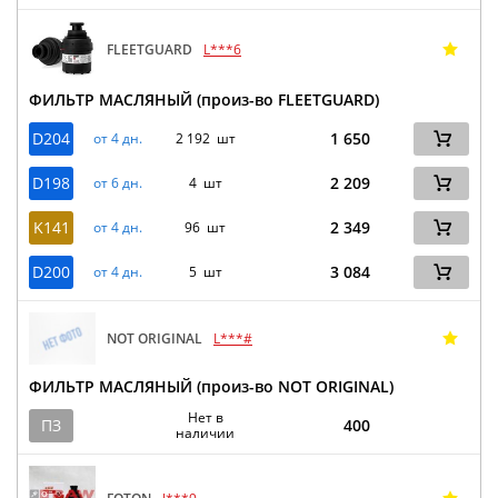
FLEETGUARD
L***6
ФИЛЬТР МАСЛЯНЫЙ (произ-во FLEETGUARD)
D204
1 650
от 4 дн.
2 192 шт
D198
2 209
от 6 дн.
4 шт
K141
2 349
от 4 дн.
96 шт
D200
3 084
от 4 дн.
5 шт
NOT ORIGINAL
L***#
ФИЛЬТР МАСЛЯНЫЙ (произ-во NOT ORIGINAL)
Нет в
ПЗ
400
наличии