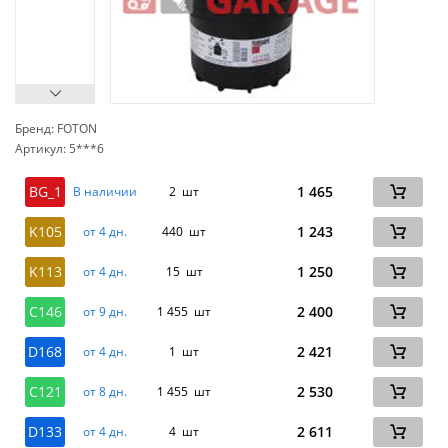
Бренд: FOTON
Артикул: 5***6
сп
BG_1
1 465
В наличии
2 шт
K105
1 243
от 4 дн.
440 шт
K113
1 250
от 4 дн.
15 шт
C146
2 400
от 9 дн.
1 455 шт
D168
2 421
от 4 дн.
1 шт
C121
2 530
от 8 дн.
1 455 шт
D133
2 611
от 4 дн.
4 шт